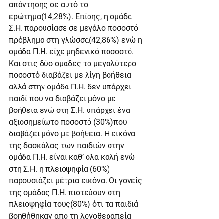
απάντησης σε αυτό το 
ερώτημα(14,28%). Επίσης, η ομάδα 
Σ.Η. παρουσίασε σε μεγάλο ποσοστό 
πρόβλημα στη γλώσσα(42,86%) ενώ η 
ομάδα Π.Η. είχε μηδενικό ποσοστό.
Και στις δύο ομάδες το μεγαλύτερο 
ποσοστό διαβάζει με λίγη βοήθεια 
αλλά στην ομάδα Π.Η. δεν υπάρχει 
παιδί που να διαβάζει μόνο με 
βοήθεια ενώ στη Σ.Η. υπάρχει ένα 
αξιοσημείωτο ποσοστό (30%)που 
διαβάζει μόνο με βοήθεια. Η εικόνα 
της δασκάλας των παιδιών στην 
ομάδα Π.Η. είναι καθ’ όλα καλή ενώ 
στη Σ.Η. η πλειοψηφία (60%) 
παρουσιάζει μέτρια εικόνα. Οι γονείς 
της ομάδας Π.Η. πιστεύουν στη 
πλειοψηφία τους(80%) ότι τα παιδιά 
βοηθήθηκαν από τη λογοθεραπεία 