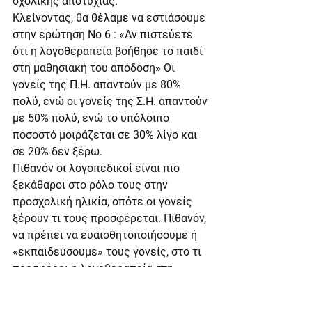
σχολικής αποτυχίας.
Κλείνοντας, θα θέλαμε να εστιάσουμε 
στην ερώτηση Νο 6 : «Αν πιστεύετε 
ότι η λογοθεραπεία βοήθησε το παιδί 
στη μαθησιακή του απόδοση» Οι 
γονείς της Π.Η. απαντούν με 80% 
πολύ, ενώ οι γονείς της Σ.Η. απαντούν 
με 50% πολύ, ενώ το υπόλοιπο 
ποσοστό μοιράζεται σε 30% λίγο και 
σε 20% δεν ξέρω.
Πιθανόν οι λογοπεδικοί είναι πιο 
ξεκάθαροι στο ρόλο τους στην 
προσχολική ηλικία, οπότε οι γονείς 
ξέρουν τι τους προσφέρεται. Πιθανόν, 
να πρέπει να ευαισθητοποιήσουμε ή 
«εκπαιδεύσουμε» τους γονείς, στο τι 
προσφέρει η λογοθεραπεία στη 
μαθησιακή διαδικασία, πιθανόν και 
τους εκπαιδευτικούς, και πως ο 