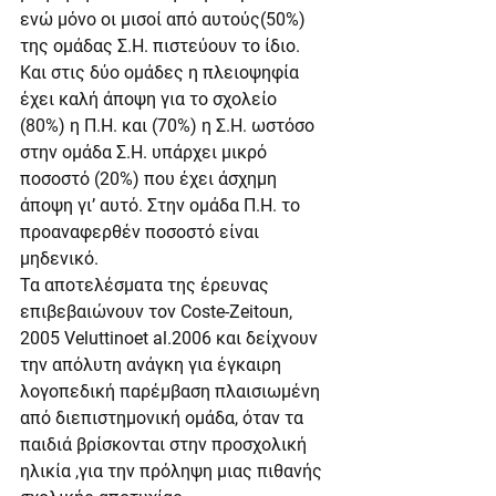
ενώ μόνο οι μισοί από αυτούς(50%) 
της ομάδας Σ.Η. πιστεύουν το ίδιο. 
Και στις δύο ομάδες η πλειοψηφία 
έχει καλή άποψη για το σχολείο
(80%) η Π.Η. και (70%) η Σ.Η. ωστόσο 
στην ομάδα Σ.Η. υπάρχει μικρό 
ποσοστό (20%) που έχει άσχημη 
άποψη γι’ αυτό. Στην ομάδα Π.Η. το 
προαναφερθέν ποσοστό είναι 
μηδενικό.
Τα αποτελέσματα της έρευνας 
επιβεβαιώνουν τον Coste-Zeitoun, 
2005 Veluttinoet al.2006 και δείχνουν 
την απόλυτη ανάγκη για έγκαιρη  
λογοπεδική παρέμβαση πλαισιωμένη 
από διεπιστημονική ομάδα, όταν τα 
παιδιά βρίσκονται στην προσχολική 
ηλικία ,για την πρόληψη μιας πιθανής 