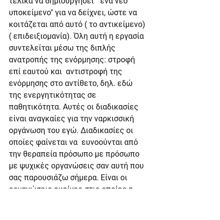
τελικά να δημιουργήσει " ένα νέο 
υποκείμενο" για να δείχνει, ώστε να 
κοιτάζεται από αυτό ( το αντικείμενο) 
( επιδειξιομανία). Όλη αυτή η εργασία 
συντελείται μέσω της διπλής 
ανατροπής της ενόρμησης: στροφή 
επί εαυτού και  αντιστροφή της 
ενόρμησης στο αντίθετο, δηλ. εδώ 
της ενεργητικότητας σε 
παθητικότητα. Αυτές οι διαδικασίες 
είναι αναγκαίες για την ναρκισσική 
οργάνωση του εγώ. Διαδικασίες οι 
οποίες φαίνεται να  ευνοούνται από 
την θεραπεία πρόσωπο με πρόσωπο  
με ψυχικές οργανώσεις σαν αυτή που 
σας παρουσιάζω σήμερα. Είναι οι 
οργανώσεις εκείνες στις οποίες η 
ανεπάρκεια αυτοερωτικής 
οργάνωσης, φαίνεται να ευθύνεται για 