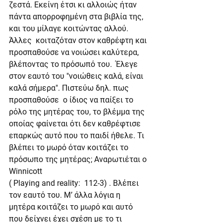
ζεστά. Εκείνη έτσι κι αλλοιώς ήταν 
πάντα απορροφημένη στα βιβλία της, 
και του μίλαγε κοιτώντας αλλού.
Άλλες  κοιταζόταν στον καθρέφτη και 
προσπαθούσε να νοιώσει καλύτερα, 
βλέποντας το πρόσωπό του.  Έλεγε  
στον εαυτό του "νοιώθεις καλά, είναι 
καλά σήμερα". Πιστεύω δηλ. πως 
προσπαθούσε  ο ίδιος να παίξει το 
ρόλο της μητέρας του, το βλέμμα της 
οποίας φαίνεται ότι δεν καθρέφτισε 
επαρκώς αυτό που το παιδί ήθελε. Τι 
βλέπει το μωρό όταν κοιτάζει το 
πρόσωπο της μητέρας; Αναρωτιέται ο 
Winnicott
( Playing and reality:  112-3) . Βλέπει 
τον εαυτό του. Μ’ άλλα λόγια η 
μητέρα κοιτάζει το μωρό και αυτό 
που δείχνει έχει σχέση με το τι 