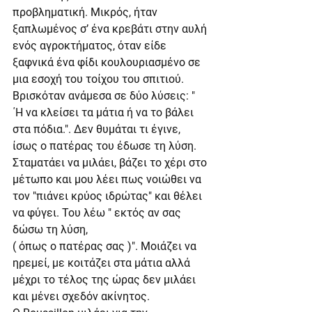
προβληματική. Μικρός, ήταν 
ξαπλωμένος σ’ ένα κρεβάτι στην αυλή 
ενός αγροκτήματος, όταν είδε 
ξαφνικά ένα φίδι κουλουριασμένο σε 
μια εσοχή του τοίχου του σπιτιού. 
Βρισκόταν ανάμεσα σε δύο λύσεις: " 
΄Η να κλείσει τα μάτια ή να το βάλει 
στα πόδια.". Δεν θυμάται τι έγινε, 
ίσως ο πατέρας του έδωσε τη λύση.
Σταματάει να μιλάει, βάζει το χέρι στο 
μέτωπο και μου λέει πως νοιώθει να 
τον "πιάνει κρύος ιδρώτας" και θέλει 
να φύγει. Του λέω " εκτός αν σας 
δώσω τη λύση,
( όπως ο πατέρας σας )". Μοιάζει να 
ηρεμεί, με κοιτάζει στα μάτια αλλά 
μέχρι το τέλος της ώρας δεν μιλάει 
και μένει σχεδόν ακίνητος.