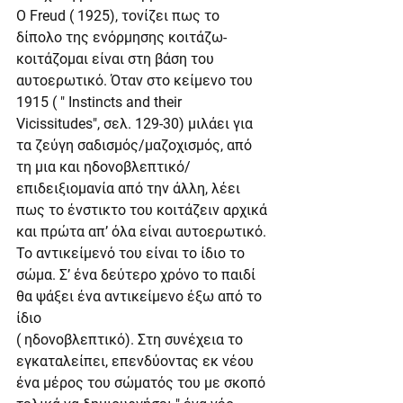
Ο Freud ( 1925), τονίζει πως το 
δίπολο της ενόρμησης κοιτάζω- 
κοιτάζομαι είναι στη βάση του 
αυτοερωτικό. Όταν στο κείμενο του 
1915 ( " Instincts and their 
Vicissitudes", σελ. 129-30) μιλάει για 
τα ζεύγη σαδισμός/μαζοχισμός, από 
τη μια και ηδονοβλεπτικό/ 
επιδειξιομανία από την άλλη, λέει 
πως το ένστικτο του κοιτάζειν αρχικά 
και πρώτα απ’ όλα είναι αυτοερωτικό. 
Το αντικείμενό του είναι το ίδιο το 
σώμα. Σ’ ένα δεύτερο χρόνο το παιδί 
θα ψάξει ένα αντικείμενο έξω από το 
ίδιο
( ηδονοβλεπτικό). Στη συνέχεια το 
εγκαταλείπει, επενδύοντας εκ νέου 
ένα μέρος του σώματός του με σκοπό 