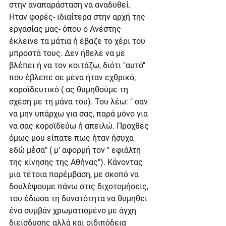
στην αναπαράσταση να αναδυθεί.
Ηταν φορές- ιδιαίτερα στην αρχή της 
εργασίας μας- όπου ο Ανέστης 
έκλεινε τα μάτια ή έβαζε το χέρι του 
μπροστά τους. Δεν ήθελε να με 
βλέπει ή να τον κοιτάζω, διότι "αυτό" 
που έβλεπε σε μένα ήταν εχθρικό, 
κοροϊδευτικό ( ας θυμηθούμε τη 
σχέση με τη μάνα του). Του λέω: " σαν 
να μην υπάρχω για σας, παρά μόνο για 
να σας κοροϊδεύω ή απειλώ. Προχθές 
όμως μου είπατε πως ήταν ήσυχα 
εδώ μέσα" ( μ’ αφορμή τον " εφιάλτη 
της κίνησης της Αθήνας"). Κάνοντας 
μια τέτοια παρέμβαση, με σκοπό να 
δουλέψουμε πάνω στις διχοτομήσεις, 
του έδωσα τη δυνατότητα να θυμηθεί 
ένα συμβάν χρωματισμένο με άγχη 
διείσδυσης αλλά και οιδιπόδεια 