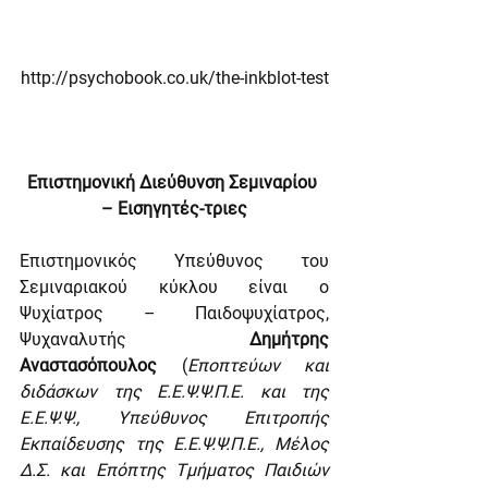
http://psychobook.co.uk/the-inkblot-test
Επιστημονική Διεύθυνση Σεμιναρίου 
– Εισηγητές-τριες
Επιστημονικός Υπεύθυνος του 
Σεμιναριακού κύκλου είναι ο 
Ψυχίατρος – Παιδοψυχίατρος, 
Ψυχαναλυτής 
Δημήτρης 
Αναστασόπουλος
 (
Εποπτεύων και 
διδάσκων της Ε.Ε.Ψ.Ψ.Π.Ε. και της 
Ε.Ε.Ψ.Ψ., Υπεύθυνος Επιτροπής 
Εκπαίδευσης της Ε.Ε.Ψ.Ψ.Π.Ε., Μέλος 
Δ.Σ. και Επόπτης Τμήματος Παιδιών 