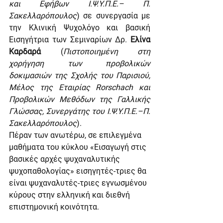
και Εφήβων Ι.Ψ.Υ.Π.Ε.– Π. 
Σακελλαρόπουλος
) σε συνεργασία με 
την Κλινική Ψυχολόγο και βασική 
Εισηγήτρια των Σεμιναρίων Δρ. 
Ελίνα 
Καρδαρά
 (
Πιστοποιημένη στη 
χορήγηση των προβολικών 
δοκιμασιών της Σχολής του Παρισιού, 
Μέλος της Εταιρίας Rorschach και 
Προβολικών Μεθόδων της Γαλλικής 
Γλώσσας, Συνεργάτης του Ι.Ψ.Υ.Π.Ε.–Π. 
Σακελλαρόπουλος
).
Πέραν των ανωτέρω, σε επιλεγμένα 
μαθήματα του κύκλου «Εισαγωγή στις 
βασικές αρχές ψυχαναλυτικής 
ψυχοπαθολογίας» εισηγητές-τριες θα 
είναι ψυχαναλυτές-τριες εγνωσμένου 
κύρους στην ελληνική και διεθνή 
επιστημονική κοινότητα. 