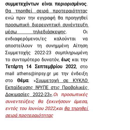
συμμετεχόντων είναι περιορισμένος
. 
Θα τηρηθεί σειρά προτεραιότητας
ενώ πριν την εγγραφή θα προηγηθεί 
προσωπική διερευνητική συνέντευξη 
μέσω τηλεδιάσκεψης
. Οι 
ενδιαφερόμενοι/ες καλούνται να 
αποστείλουν τη συνημμένη 
Αίτηση 
Συμμετοχής 2022-23
 συμπληρωμένη 
το συντομότερο δυνατόν, 
έως
 και την 
Τετάρτη 14 Σεπτεμβρίου 2022
, στο 
mail 
athens@inpsy.gr
με την ένδειξη 
στο 
Θέμα
: «
Συμμετοχή σε ΚΥΚΛΟ 
Εκπαίδευσης ΙΨΥΠΕ στις Προβολικές 
Δοκιμασίες 2022-23»
.
Οι προσωπικές 
συνεντεύξεις θα ξεκινήσουν άμεσα, 
εντός του Ιουνίου 2022,και 
θα τηρηθεί 
σειρά προτεραιότητας