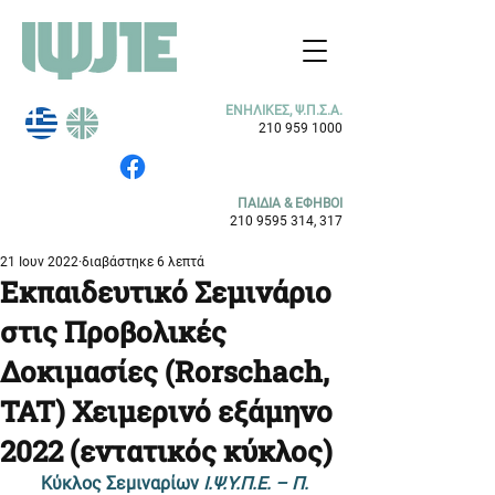
ΕΝΗΛΙΚΕΣ, Ψ.Π.Σ.Α.
210 959 1000
ΠΑΙΔΙΑ & ΕΦΗΒΟΙ
210 9595 314
, 317
21 Ιουν 2022
διαβάστηκε 6 λεπτά
Εκπαιδευτικό Σεμινάριο
στις Προβολικές
Δοκιμασίες (Rorschach,
TAT) Χειμερινό εξάμηνο
2022 (εντατικός κύκλος)
Κύκλος Σεμιναρίων 
Ι.Ψ.Υ.Π.Ε. – Π. 