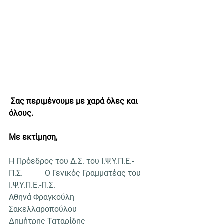
Σας περιμένουμε με χαρά όλες και 
όλους.
Με εκτίμηση,
Η Πρόεδρος του Δ.Σ. του Ι.Ψ.Υ.Π.Ε.-
Π.Σ.           Ο Γενικός Γραμματέας του 
Ι.Ψ.Υ.Π.Ε.-Π.Σ.
Αθηνά Φραγκούλη 
Σακελλαροπούλου                                  
Δημήτρης Ταταρίδης