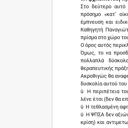
Στο δεύτερο αυτό 
πρόσημο «κατ’ οίκ
έμπνευση και ειδι
Καθηγητή Παναγιώτ
πρίσμα στο χώρο το
Ο όρος αυτός περικλ
Όμως, το να προσδ
πολλαπλά δύσκολο
θεραπευτικής πράξης
Ακροθιγώς θα αναφε
δυσκολία αυτού του
ü  Η περιπέτεια το
λένε έτσι (δεν θα ε
ü  Η τεθλασμένη αφ
ü  Η ΨΠΣΑ δεν αξιών
κρίση) και αντιμετ