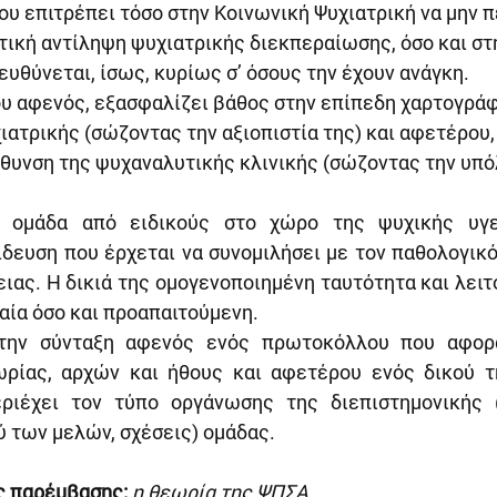
ου επιτρέπει τόσο στην Κοινωνική Ψυχιατρική να μην π
τική αντίληψη ψυχιατρικής διεκπεραίωσης, όσο και στ
ευθύνεται, ίσως, κυρίως σ’ όσους την έχουν ανάγκη.
υ αφενός, εξασφαλίζει βάθος στην επίπεδη χαρτογράφ
ατρικής (σώζοντας την αξιοπιστία της) και αφετέρου,
θυνση της ψυχαναλυτικής κλινικής (σώζοντας την υπό
 ομάδα από ειδικούς στο χώρο της ψυχικής υγεί
δευση που έρχεται να συνομιλήσει με τον παθολογικό
ιας. Η δικιά της ομογενοποιημένη ταυτότητα και λειτ
αία όσο και προαπαιτούμενη.
 την σύνταξη αφενός ενός πρωτοκόλλου που αφορά
ωρίας, αρχών και ήθους και αφετέρου ενός δικού τ
ριέχει τον τύπο οργάνωσης της διεπιστημονικής 
ύ των μελών, σχέσεις) ομάδας.
ς παρέμβασης:
η θεωρία της ΨΠΣΑ