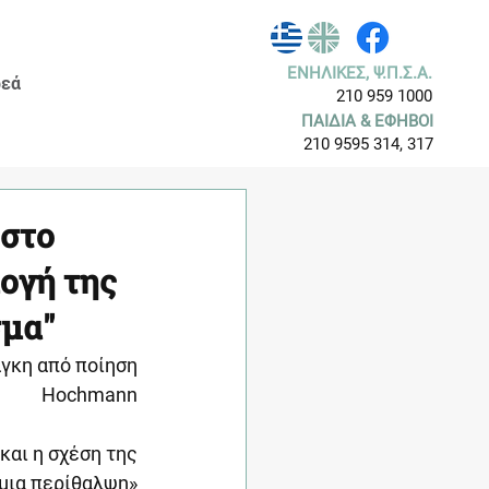
ΕΝΗΛΙΚΕΣ, Ψ.Π.Σ.Α.
εά
210 959 1000
ΠΑΙΔΙΑ & ΕΦΗΒΟΙ
210 9595 314, 317
 στο
ογή της
σμα"
άγκη από ποίηση
Hochmann
και η σχέση της
μια περίθαλψη»