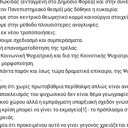
ωκίδας (ενταγμένη στο Δημόσιο Φορέα) και στην συνέ
τον Πανεπιστημιακό θεσμό) μάς δόθηκε η ευκαιρία:
με στον κεντρικό θεωρητικό κορμό καινούργια στοιχεί
με στην μέθοδο πλουσιότερες αναγλυφές.
 εκ νέου τροποποιήσεις.
ουμε σχεδιασμό και συμπεράσματα.
ή επανοηματοδότηση της τρέλας.
Κοινωνική Ψυχιατρική και διά της Κοινοτικής Ψυχιατρι
 μορφοποίηση.
πάντα παρόν και ίσως τώρα δραματικά επίκαιρο, της Ψ
.
ηση ότι χωρίς πρωτοβάθμια περίθαλψη απλώς είναι αν
η αποκλεισμός του ψυχωσικού δεν είναι θέμα γεωγραφία
ικού χώρου αλλά η εμπράγματη υπαρξιακή σχεδόν γνώσ
 κρίση μπορεί να γίνει το εκμαγείο[1] - το πρόπλασμα 
ρειάς.
ρία ότι προκειμένου αυτό να γίνει γεγονός χρειάζεται 