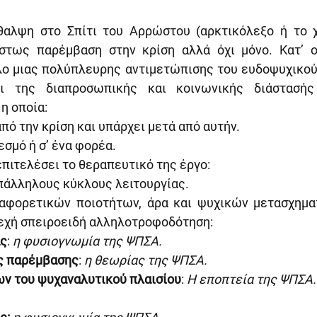
θαλψη στο Σπίτι του Αρρώστου (αρκτικόλεξο ή το χα
στως παρέμβαση στην κρίση αλλά όχι μόνο. Κατ’ ου
ο μιας πολύπλευρης αντιμετώπισης του ευδοψυχικού 
 της διαπροσωπικής και κοινωνικής διάστασής
η οποία:
από την κρίση και υπάρχει μετά από αυτήν.
εσμό ή σ’ ένα φορέα.
πιτελέσει το θεραπευτικό της έργο:
επάλληλους κύκλους λειτουργίας.
ιαφορετικών ποιοτήτων, άρα και ψυχικών μετασχηματ
νεχή σπειροειδή αλληλοτροφοδότηση:
ας
: 
η φυσιογνωμία της ΨΠΣΑ.
ης παρέμβασης
: 
η θεωρίας της ΨΠΣΑ.
ων του ψυχαναλυτικού πλαισίου
: 
Η εποπτεία της ΨΠΣΑ.