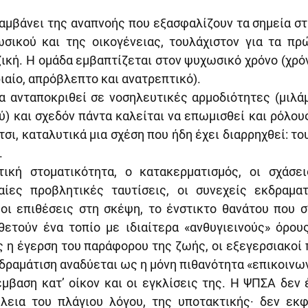
αμβάνει της αναπνοής που εξασφαλίζουν τα σημεία στί
σικού και της οικογένειας, τουλάχιστον για τα πρ
ζική. Η ομάδα εμβαπτίζεται στον ψυχωσικό χρόνο (χρόν
ιαίο, απρόβλεπτο και ανατρεπτικό).
να ανταποκριθεί σε νοσηλευτικές αρμοδιότητες (μιλάμ
) και σχεδόν πάντα καλείται να επωμισθεί και ρόλους
ι, καταλυτικά μια σχέση που ήδη έχει διαρρηχθεί: το
.
ική στοματικότητα, ο κατακερματισμός, οι σχάσεις
αίες προβλητικές ταυτίσεις, οι συνεχείς εκδραματί
οι επιθέσεις στη σκέψη, το ένστικτο θανάτου που σ’
οθετούν ένα τοπίο με ιδιαίτερα «ανθυγιεινούς» όρους
ς η έγερση του παράφορου της ζωής, οι εξεγερσιακοί 
αδραμάτιση αναδύεται ως η μόνη πιθανότητα «επικοινω
έμβαση κατ’ οίκον και οι εγκλίσεις της. Η ΨΠΣΑ δεν 
λεια του πλάγιου λόγου, της υποτακτικής· δεν εκφέ