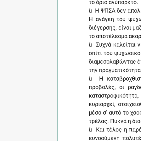
το όριο ανύπαρκτο.
ü  Η ΨΠΣΑ δεν απολ
Η ανάγκη του ψυχω
διέγερσης, είναι μα
το αποτέλεσμα ακαρ
ü  Συχνά καλείται 
σπίτι του ψυχωσικού
διαμεσολαβώντας έτσ
την πραγματικότητα
ü  Η καταβροχθιστ
προβολές, οι ραγδ
καταστροφικότητα, 
κυριαρχεί, στοιχει
μέσα σ’ αυτό το χάο
τρέλας. Πυκνά η δι
ü  Και τέλος η παρ
ευνοούμενη πολυτέ