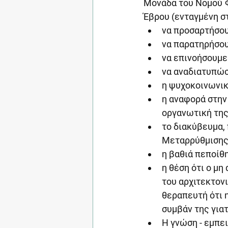
Μονάδα του Νομού Φ
Έβρου (ενταγμένη σ
να προσαρτήσου
να παρατηρήσου
να επινοήσουμε
να αναδιατυπώσ
η ψυχοκοινωνικ
η αναφορά στην 
οργανωτική της
το διακύβευμα, 
Μεταρρύθμισης
η βαθιά πεποίθ
η θέση ότι ο μ
του αρχιτεκτον
θεραπευτή ότι η
συμβάν της γιατ
Η γνώση - εμπει