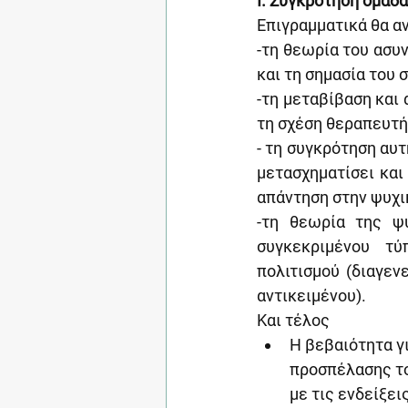
Ι.
Συγκρότηση ομάδα
Επιγραμματικά θα α
-τη θεωρία του ασυ
και τη σημασία του
-τη μεταβίβαση και
τη σχέση θεραπευτή
- τη συγκρότηση αυτ
μετασχηματίσει και
απάντηση στην ψυχι
-τη θεωρία της ψ
συγκεκριμένου τύ
πολιτισμού (διαγεν
αντικειμένου).
Και τέλος
Η βεβαιότητα γι
προσπέλασης το
με τις ενδείξει