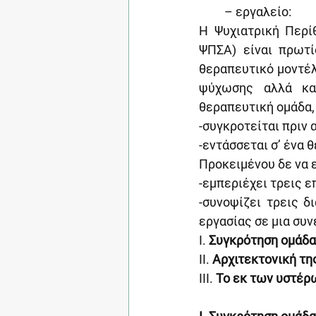
– εργαλείο:
Η Ψυχιατρική Περί
ΨΠΣΑ) είναι πρωτί
θεραπευτικό μοντέλ
ψύχωσης αλλά και
θεραπευτική ομάδα, 
-συγκροτείται πριν 
-εντάσσεται σ’ ένα θ
Προκειμένου δε να ε
-εμπεριέχει τρεις 
-συνοψίζει τρεις δ
εργασίας σε μια συ
Ι. 
Συγκρότηση ομάδ
ΙΙ. 
Αρχιτεκτονική τ
ΙΙΙ. 
Το εκ των υστέρ