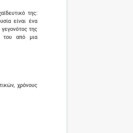
ϊδευτικό της: 
σία είναι ένα 
γεγονότος της 
 του από μια 
ικών, χρόνους 