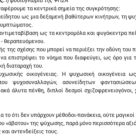
ς:
η φυσιογνωμία της ΨΠΣΑ
ναφέρουμε τα κεντρικά σημεία της συγκρότησης:
νείδητου ως μια δεξαμενή βαθύτερων κινήτρων, τη ψυ
 συμπτώματος.
 αντιμεταβίβαση ως τα κεντρομόλα και φυγόκεντρα πεδ
 - θεραπευόμενου.
ής της σχέσης που μπορεί να περιέξει την οδύνη του πά
 να επιστρέψει το νόημα που διαφεύγει, ως όρο για 
κή διαταραχή του.
υχωσικής οικογένειας. Η ψυχωσική οικογένεια ως
που ψυχοσυναλλαγών, ασυνείδητων φαντασιώσεω
εακά άλυτα πένθη, διπλοί δεσμοί σχιζοφρενειογόνοι, 
α το ότι δεν υπάρχουν μέθοδοι-πανάκεια, ούτε μαγικοί 
υ «άβατου» της ψύχωσης, παρά μόνο περισσότερα αξιό
ς και αντενδείξεις τους.