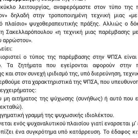
κύκλο λειτουργίας, αναφερόμαστε στον τύπο της 
ον» δηλαδή στην τροποποιημένη τεχνική μιας «με
κό πλαίσιο» ψυχοθεραπευτικής πράξης. Αλλιώς ο δόκ
η Σακελλαρόπουλου «η τεχνική μιας παρέμβασης με
υ αρρώστου».
είει:
ιοριστεί ο τύπος της παρέμβασης στην ΨΠΣΑ είναι 
. Τα ζητήματα που εγείρονται αφορούν στην π
 και στον συνεχή ιριδισμό της, υπό διερεύνηση, τεχνι
ρθούμε στα χαρακτηριστικά της ΨΠΣΑ, που υπευθυνοπο
 εγχειρήματος:
υ μη αιτήματος της ψύχωσης (συνήθως) ή αυτό που εν
πεκταθώ).
ηγηματική γραμμή της ψυχωσικής ιδιολέκτου.
εται ενός ψυχαναλυτικού πλαισίου γιατί εναρσεται μ’ έ
ωπίζει ένα συγκρότημα υπό κατάρρευση. Το έδαφος κι