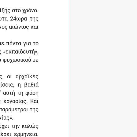
ξης στο χρόνο. 
ώτα 24ωρα της 
ος αιώνιος και 
ε πάντα για το 
 «εκπαιδευτή», 
υ ψυχωσικού με 
, οι αρχαϊκές 
σεις, η βαθιά 
 αυτή τη φάση 
 εργασίας. Και 
παράμετροι της 
νίας».
έχει την καλώς 
ρει ερμηνεία. 