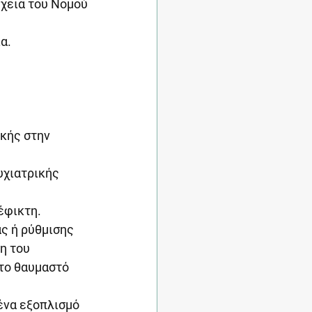
χεια του Νομού 
α.
κής στην 
υχιατρικής 
έφικτη.
ς ή ρύθμισης 
η του 
στο θαυμαστό 
ένα εξοπλισμό 