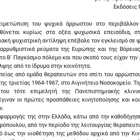
Εκδόσεις 
ιμετώπιση του ψυχικά άρρωστου στο περιβάλλον τ
ύνεται κυρίως στα οξέα ψυχωσικά επεισόδια, στα
ιακή ψυχιατρική αντίληψη επέβαλε τον εγκλεισμό σε ψ
ταρρυθμιστικά ρεύματα της Ευρώπης και της Βόρειας
ο Β΄ Παγκόσμιο πόλεμο και που σκοπό τους είχαν την 
λψης από το ίδρυμα στην κοινότητα.
πείας από ομάδα θεραπευτών στο σπίτι του αρρώστου 
της τριετίας 1964-1967, στο Αιγινήτειο Νοσοκομείο. Την
του τότε επιμελητή της Πανεπιστημιακής κλινικ
γιναν οι πρώτες προσπάθειες κινητοποίησης και κοι
ν.
εφαρμογής της στην Ελλάδα, κάτω από την καθοδήγηση
όπουλου, από την περίοδο της λειτουργίας θεραπευτι
ό έως την υιοθέτηση της μεθόδου αρχικά από την Κιν