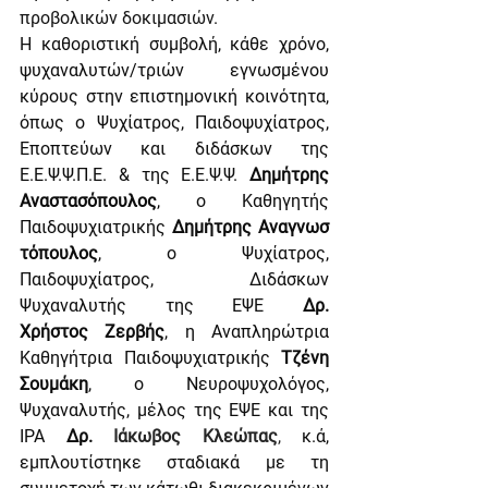
προβολικών δοκιμασιών.
Η καθοριστική συμβολή, κάθε χρόνο, 
ψυχαναλυτών/τριών εγνωσμένου 
κύρους στην επιστημονική κοινότητα, 
όπως ο Ψυχίατρος, Παιδοψυχίατρος, 
Εποπτεύων και διδάσκων της 
Ε.Ε.Ψ.Ψ.Π.Ε. & της Ε.Ε.Ψ.Ψ. 
Δημήτρης 
Αναστασόπουλος
, ο Καθηγητής 
Παιδοψυχιατρικής 
Δημήτρης Αναγνωσ
τόπουλος
, ο Ψυχίατρος, 
Παιδοψυχίατρος, Διδάσκων 
Ψυχαναλυτής της ΕΨΕ 
Δρ. 
Χρήστος Ζερβής
,
η Αναπληρώτρια 
Καθηγήτρια Παιδοψυχιατρικής 
Τζένη 
Σουμάκη
, ο Νευροψυχολόγος, 
Ψυχαναλυτής, μέλος της ΕΨΕ και της 
ΙPA 
Δρ.
Ιάκωβος Κλεώπας
, 
κ.ά, 
εμπλουτίστηκε σταδιακά με τη 