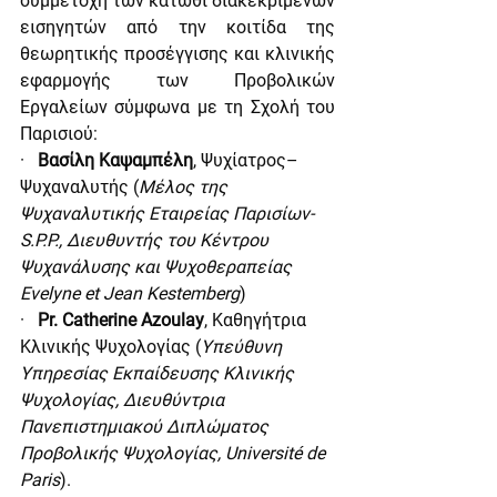
συμμετοχή των κάτωθι διακεκριμένων 
εισηγητών από την κοιτίδα της 
θεωρητικής προσέγγισης και κλινικής 
εφαρμογής των Προβολικών 
Εργαλείων σύμφωνα με τη Σχολή του 
Παρισιού:
·   
Βασίλη Καψαμπέλη
, Ψυχίατρος–
Ψυχαναλυτής
(
Μέλος της 
Ψυχαναλυτικής Εταιρείας Παρισίων-
S.P.P., Διευθυντής του Κέντρου 
Ψυχανάλυσης και Ψυχοθεραπείας 
Evelyne et Jean Kestemberg
)
·   
Pr. Catherine Azoulay
, Καθηγήτρια 
Κλινικής Ψυχολογίας
(
Υπεύθυνη 
Υπηρεσίας Εκπαίδευσης Κλινικής 
Ψυχολογίας, Διευθύντρια 
Πανεπιστημιακού Διπλώματος 
Προβολικής Ψυχολογίας, Université de 
Paris
).