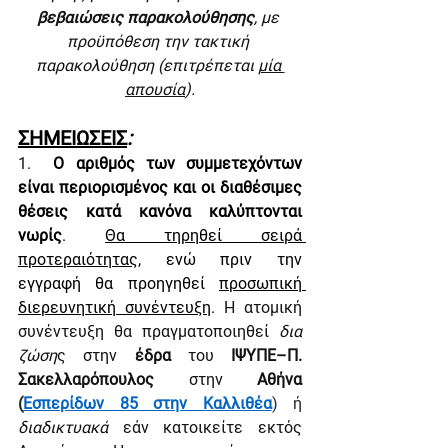
βεβαιώσεις παρακολούθησης
, με 
προϋπόθεση την τακτική 
παρακολούθηση (επιτρέπεται 
μία 
απουσία
).
ΣΗΜΕΙΩΣΕΙΣ
:
1.  
Ο αριθμός των συμμετεχόντων 
είναι περιορισμένος και οι διαθέσιμες 
θέσεις κατά κανόνα καλύπτονται 
νωρίς
. 
Θα τηρηθεί σειρά 
προτεραιότητας
, ενώ πριν την 
εγγραφή θα προηγηθεί 
προσωπική 
διερευνητική συνέντευξη
. 
Η ατομική 
συνέντευξη θα πραγματοποιηθεί 
δια 
ζώση
ς στην
 έδρα 
του
 ΙΨΥΠΕ–Π. 
Σακελλαρόπουλος 
στην
 Αθήνα 
(
Εσπερίδων 85 στην Καλλιθέα
) ή 
διαδικτυακά 
εάν κατοικείτε εκτός 