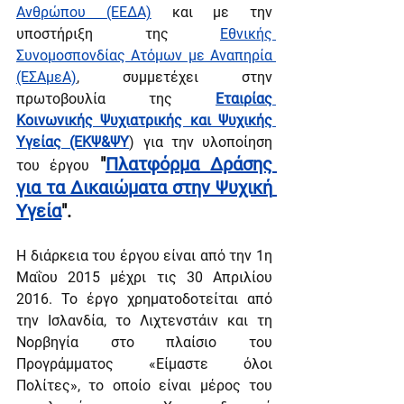
Ανθρώπου (ΕΕΔΑ)
 και με την 
υποστήριξη της 
Εθνικής 
Συνομοσπονδίας Ατόμων με Aναπηρία 
(ΕΣΑμεΑ)
, συμμετέχει στην 
πρωτοβουλία της 
Εταιρίας 
Κοινωνικής Ψυχιατρικής και Ψυχικής 
Υγείας (ΕΚΨ&ΨΥ
)
 για την υλοποίηση 
 "
Πλατφόρμα Δράσης 
του έργου
για τα Δικαιώματα στην Ψυχική 
Υγεία
". 
Η διάρκεια του έργου είναι από την 1η 
Μαΐου 2015 μέχρι τις 30 Απριλίου 
2016. Το έργο χρηματοδοτείται από 
την Ισλανδία, το Λιχτενστάιν και τη 
Νορβηγία στο πλαίσιο του 
Προγράμματος «
Είμαστε όλοι 
Πολίτες
», το οποίο είναι μέρος του 