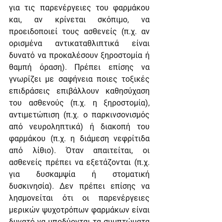
για τις παρενέργειες του φαρμάκου 
και, αν κρίνεται σκόπιμο, να 
προειδοποιεί τους ασθενείς (π.χ. αν 
ορισμένα αντικαταθλιπτικά είναι 
δυνατό να προκαλέσουν ξηροστομία ή 
θαμπή όραση). Πρέπει επίσης να 
γνωρίζει με σαφήνεια ποιες τοξικές 
επιδράσεις επιβάλλουν καθησύχαση 
του ασθενούς (π.χ. η ξηροστομία), 
αντιμετώπιση (π.χ. ο παρκινσονισμός 
από νευροληπτικά) ή διακοπή του 
φαρμάκου (π.χ. η διάμεση νεφρίτιδα 
από λίθιο). Όταν απαιτείται, οι 
ασθενείς πρέπει να εξετάζονται (π.χ. 
για δυσκαμψία ή στοματική 
δυσκινησία). Δεν πρέπει επίσης να 
λησμονείται ότι οι παρενέργειες 
μερικών ψυχοτρόπων φαρμάκων είναι 
δυνατό να υποδύονται τα συμπτώματα 