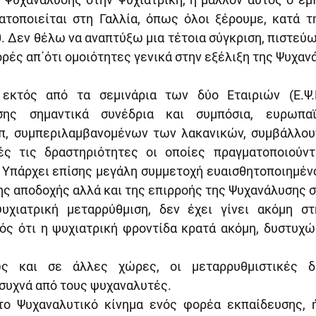
ατοποιείται στη Γαλλία, όπως όλοι ξέρουμε, κατά τη
0. Δεν θέλω να αναπτύξω μια τέτοια σύγκριση, πιστεύ
ές απ΄ότι ομοιότητες γενικά στην εξέλιξη της Ψυχανά
 εκτός από τα σεμινάρια των δύο Εταιριών (Ε.Ψ.Ε 
σης σημαντικά συνέδρια και συμπόσια, ευρωπαϊ
π, συμπεριλαμβανομένων των λακανικών, συμβάλλουν
ς τις δραστηριότητες οι οποίες πραγματοποιούντ
 Υπάρχει επίσης μεγάλη συμμετοχή ευαισθητοποιημένου
της αποδοχής αλλά και της επιρροής της Ψυχανάλυσης 
υχιατρική μεταρρύθμιση, δεν έχει γίνει ακόμη στ
ός ότι η ψυχιατρική φροντίδα κρατά ακόμη, δυστυχώς
ς και σε άλλες χώρες, οι μεταρρυθμιστικές δρα
συχνά από τους ψυχαναλυτές.
το Ψυχαναλυτικό κίνημα ενός φορέα εκπαίδευσης, ή