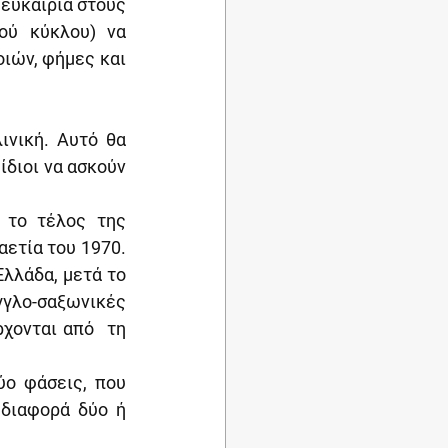
ευκαιρία στους 
ού κύκλου) να 
ιών, φήμες και 
νική. Αυτό θα 
διοι να ασκούν 
 το τέλος της 
ετία του 1970. 
λλάδα, μετά το 
γλο-σαξωνικές 
χονται από  τη 
ο φάσεις, που 
 διαφορά δύο ή 