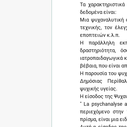
Τα χαρακτηριστικά
δεδομένα είναι:
Μια ψυχαναλυτική 
τεχνικής, τον έλεγ
εποπτειών κ.λ.π.
Η παράλληλη εκπ
δραστηριότητα, ό
ιατροπαιδαγωγικά κέ
βέβαια, που είναι α
Η παρουσία του ψυχ
Δημόσιας  Περίθαλ
ψυχικής υγείας.
Η είσοδος της Ψυχανά
" La psychanalyse a
περιεχόμενο στην 
πρίσμα, είναι μια ε
Αυτή η είσοδος της