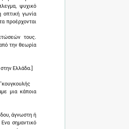
λεγμα, ψυχικό 
 οπτική γωνία 
α προέρχονται 
πτώσεών τους. 
από την θεωρία 
 στην Ελλάδα.]
. Γκουγκουλής
με μια κάποια 
δου, άγνωστη ή 
Ενα σημαντικό 