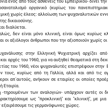
νία ενός από τους ασθενείς του Εμπειρίκου- δίνει την 
σανατολισμό οργανικό (κυρίως του πανεπιστημιακ
εμική χωρίς έλεος: αλλοίωση των ψυχαναλυτικών εννο
της δικαιοσύνης.
και διαλύεται.
ώς, δεν είναι μόνο κλινική, είναι όμως κυρίως κλι
αι οι αξιόλογοι άνθρωποι που την αξιοποιούν χωρίς οι ί
χανάλυσης στην Ελληνική Ψυχιατρική αρχίζει από
και αρχές του 1960, για να αυξηθεί θεαματικά στη δεκα
τίας του 1960, νέοι ψυχαναλυτές επιστρέφουν στην  Ε
 τους, κυρίως από τη Γαλλία, αλλά και από τις αγ
εροι απ΄αυτούς, ανήκουν σε εταιρίες οι οποίες προέρ
ή Εταιρία.
 -τηρουμένων των αναλογιών- υπάρχουν αυτές οι δύ
ρακτηρίσουμε ως "προκλινική" και "κλινική", με μια
ν εξαιρέσουμε τις γερμανόφωνες χώρες.