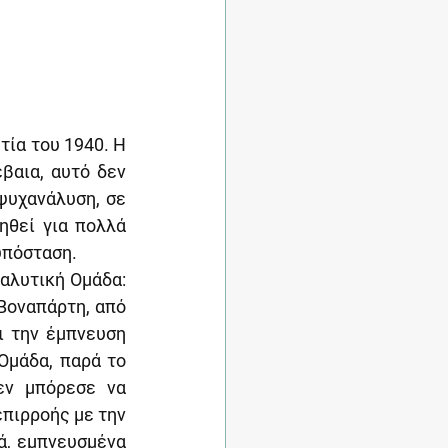
ία του 1940. Η 
αια, αυτό δεν 
υχανάλυση, σε 
θεί για πολλά 
 υπόσταση.
αλυτική Ομάδα: 
Βοναπάρτη, από 
 την έμπνευση 
Ομάδα, παρά το 
εν μπόρεσε να 
πιρροής με την 
ά, εμπνευσμένα 