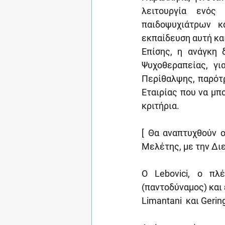
λειτουργία ενός
παιδοψυχιάτρων κ
εκπαίδευση αυτή κα
Επίσης, η ανάγκη 
Ψυχοθεραπείας, γ
Περίθαλψης, παρότρ
Εταιρίας που να μπ
κριτήρια.
[ Θα αναπτυχθούν ο
Μελέτης, με την Δι
O Lebovici, ο πλ
(παντοδύναμος) κα
Limantani  και Gerin