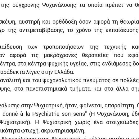
 της σύγχρονης Ψυχανάλυσης τα οποία πρέπει να 
σκέψη, αυστηρή και ορθόδοξη όσον αφορά τη θεωρία,
χο της αντιμεταβίβασης, το χρόνο της εκπαίδευσης,
αίδευση των τροποποιήσεων της τεχνικής και 
σον αφορά τις μακρόχρονες θεραπείες που εφαρ
ντρα, στα κέντρα ψυχικής υγείας, στις ενδιάμεσες δο
παράδεκτα λίγες στην Ελλάδα.
αναλυτή και του ψυχαναλυτικού πνεύματος σε πολλές 
ψης, στα πανεπιστημιακά τμήματα και στα άλλα σημ
λυσης στην Ψυχιατρική, ήταν, φαίνεται, απαραίτητη. Ο H
 donné à la Psychiatrie son sens" (Η Ψυχανάλυση, έδ
Ψυχιατρική). Η Ψυχιατρική χωρίς ένα στοιχειώδες
ιδικότητα φτωχή, ακρωτηριασμένη.
 Ψυχανάλυσης στην Ψυχιατρική, ή μάλλον αυτός ο εμπ