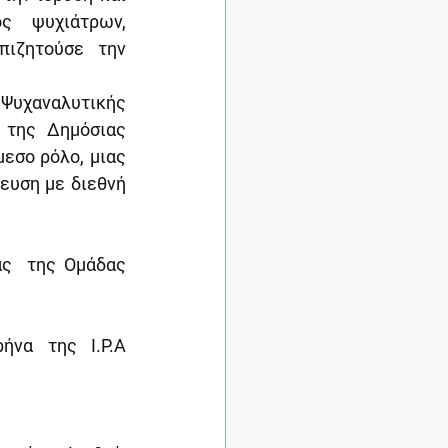
ς ψυχιάτρων, 
ιζητούσε την 
Ψυχαναλυτικής 
της Δημόσιας 
εσο ρόλο, μιας 
ευση με διεθνή 
ς  της Ομάδας 
να της I.P.A 