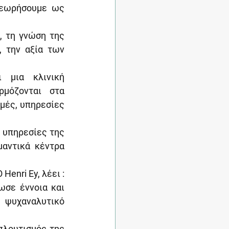
θεωρήσουμε ως 
 τη γνώση της 
 την αξία των 
μια κλινική 
μόζονται στα 
μές, υπηρεσίες 
υπηρεσίες της 
αντικά κέντρα 
enri Ey, λέει : 
ωσε έννοια και 
 ψυχαναλυτικό 
λουτισμός της 