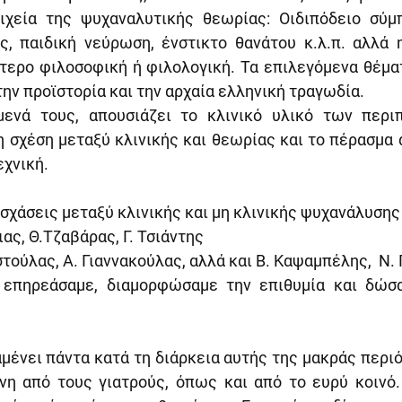
ιχεία της ψυχαναλυτικής θεωρίας: Οιδιπόδειο σύμπ
ς, παιδική νεύρωση, ένστικτο θανάτου κ.λ.π. αλλά η
τερο φιλοσοφική ή φιλολογική. Τα επιλεγόμενα θέματ
την προϊστορία και την αρχαία ελληνική τραγωδία.
ενά τους, απουσιάζει το κλινικό υλικό των περι
η σχέση μεταξύ κλινικής και θεωρίας και το πέρασμα 
εχνική.
 σχάσεις μεταξύ κλινικής και μη κλινικής ψυχανάλυσης
ιας, Θ.Τζαβάρας, Γ. Τσιάντης
τούλας, Α. Γιαννακούλας, αλλά και Β. Καψαμπέλης,  Ν
) επηρεάσαμε, διαμορφώσαμε την επιθυμία και δώσα
μένει πάντα κατά τη διάρκεια αυτής της μακράς περιό
η από τους γιατρούς, όπως και από το ευρύ κοινό. 