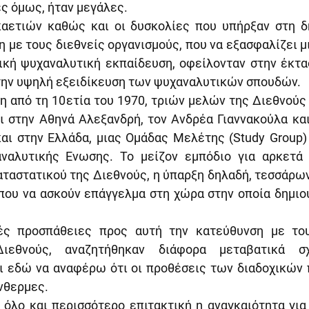
ες όμως, ήταν μεγάλες.
αετιών καθώς και οι δυσκολίες που υπήρξαν στη δη
 με τους διεθνείς οργανισμούς, που να εξασφαλίζει μι
ική ψυχαναλυτική εκπαίδευση, οφείλονταν στην έκτασ
 την υψηλή εξειδίκευση των ψυχαναλυτικών σπουδών.
ση από τη 10ετία του 1970, τριών μελών της Διεθνούς
 στην Αθηνά Αλεξανδρή, τον Ανδρέα Γιαννακούλα και 
και στην Ελλάδα, μιας Ομάδας Μελέτης (Study Group) 
ναλυτικής Ενωσης. Το μείζον εμπόδιο για αρκετά χ
αταστατικού της Διεθνούς, η ύπαρξη δηλαδή, τεσσάρω
που να ασκούν επάγγελμα στη χώρα στην οποία δημιου
ς προσπάθειες προς αυτή την κατεύθυνση με τους
ιεθνούς, αναζητήθηκαν διάφορα μεταβατικά σχ
ι εδώ να αναφέρω ότι οι προθέσεις των διαδοχικών 
ένθερμες.
 όλο και περισσότερο επιτακτική η αναγκαιότητα για 