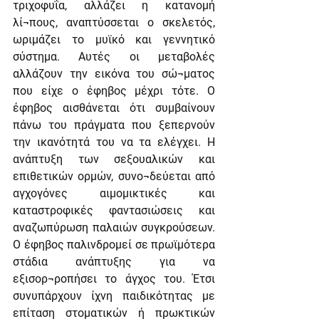
τριχοφυΐα, αλλάζει η κατανομή 
λί¬πους, αναπτύσσεται ο σκελετός, 
ωριμάζει το μυϊκό και γεννητικό 
σύστημα. Αυτές οι μεταβολές 
αλλάζουν την εικόνα του σώ¬ματος 
που είχε ο έφηβος μέχρι τότε. Ο 
έφηβος αισθάνεται ότι συμβαίνουν 
πάνω του πράγματα που ξεπερνούν 
την ικανότητά του να τα ελέγχει. Η 
ανάπτυξη των σεξουαλικών και 
επιθετικών ορμών, συνο¬δεύεται από 
αγχογόνες αιμομικτικές και 
καταστροφικές φαντασιώσεις και 
αναζωπύρωση παλαιών συγκρούσεων. 
Ο έφηβος παλινδρομεί σε πρωϊμότερα 
στάδια ανάπτυξης για να 
εξισορ¬ροπήσει το άγχος του. Έτσι 
συνυπάρχουν ίχνη παιδικότητας με 
επίταση στοματικών ή πρωκτικών 