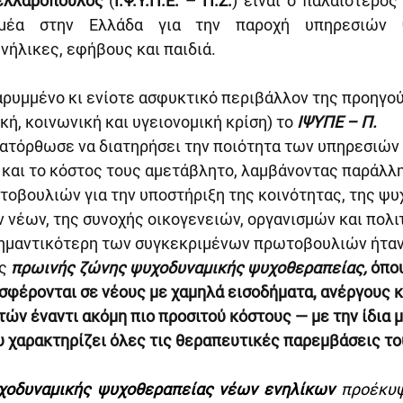
ελλαρόπουλος
 (
Ι.Ψ.Υ.Π.Ε. – Π.Σ.
) είναι ο παλαιότερος
ομέα στην Ελλάδα για την παροχή υπηρεσιών ψ
νήλικες, εφήβους και παιδιά.
αρυμμένο κι ενίοτε ασφυκτικό περιβάλλον της προηγο
κή, κοινωνική και υγειονομική κρίση) το 
ΙΨΥΠΕ – Π. 
κατόρθωσε να διατηρήσει την ποιότητα των υπηρεσιών 
και το κόστος τους αμετάβλητο, λαμβάνοντας παράλληλ
τοβουλιών για την υποστήριξη της κοινότητας, της ψυχ
 νέων, της συνοχής οικογενειών, οργανισμών και πολι
σημαντικότερη των συγκεκριμένων πρωτοβουλιών ήταν
ς
πρωινής ζώνης
ψυχοδυναμικής ψυχοθεραπείας,
 όπο
σφέρονται σε νέους με χαμηλά εισοδήματα, ανέργους κ
τών έναντι ακόμη πιο προσιτού κόστους — με την ίδια 
υ χαρακτηρίζει όλες τις θεραπευτικές παρεμβάσεις του
οδυναμικής ψυχοθεραπείας νέων ενηλίκων 
προέκυψ