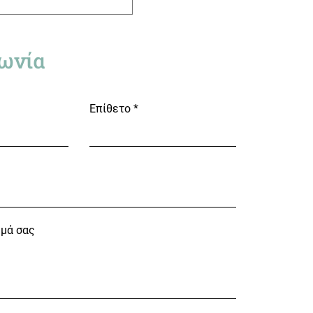
ωνία
Επίθετο
υμά σας