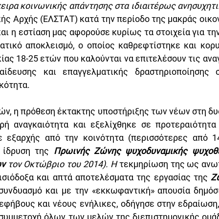
ής Αρχής (ΕΛΣΤΑΤ) κατά την περίοδο της μακράς οικον
ι η εστίαση μας αφορούσε κυρίως τα στοιχεία για την 
ματικό αποκλεισμό, ο οποίος καθρεφτίστηκε και κορ
ίας 18-25 ετών που καλούνται να επιτελέσουν τις αναγ
αίδευσης και επαγγελματικής δραστηριοποίησης σ
κότητα.
ών, η πρόθεση έκτακτης υποστήριξης των νέων στη δυ
ρή αναγκαιότητα και εξελίχθηκε σε προτεραιότητα 
ε εξαρχής από την κοινότητα (περισσότερες από 14
 ίδρυση της 
Πρωινής
Ζώνης ψυχοδυναμικής ψυχοθε
ν 
τον Οκτώβριο του 2014). Η
 τεκμηρίωση της ως ανω
αισιόδοξα και απτά αποτελέσματα της εργασίας της 
Ζ
 συνδυασμό και με την «εκκωφαντική» απουσία δημόσ
 εφήβους και νέους ενήλικες, οδήγησε στην εδραίωση,
συμμετοχή όλων των μελών της διεπιστημονικής ομάδα 