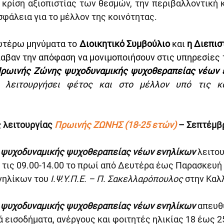
 κρίση αξιοπιστίας των θεσμών, την περιβαλλοντική 
φάλεια για το μέλλον της κοινότητας.
ωτέρω μηνύματα το 
Διοικητικό Συμβούλιο 
και
αβαν την απόφαση να μονιμοποιήσουν στις υπηρεσίες τ
ρωινής
Ζώνης ψυχοδυναμικής ψυχοθεραπείας νέων ε
 λειτουργήσει φέτος και στο μέλλον υπό τις κά
 λειτουργίας 
Πρωινής ΖΩΝΗΣ (18-25 ετών) 
– Σεπτέμβ
ψυχοδυναμικής ψυχοθεραπείας νέων ενηλίκων
 λειτου
 τις 09.00-14.00 το πρωί από Δευτέρα έως Παρασκευή
νηλίκων του 
Ι.Ψ.Υ.Π.Ε. – Π. Σακελλαρόπουλος
 στην Καλ
ψυχοδυναμικής ψυχοθεραπείας νέων ενηλίκων 
απευθ
ά εισοδήματα, ανέργους και φοιτητές ηλικίας 18 έως 2