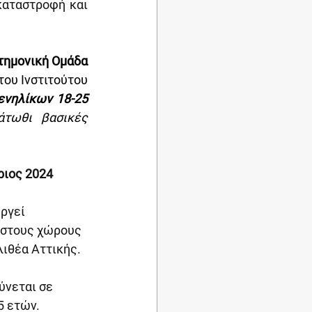
καταστροφή και 
 η Διεπιστημονική Ομάδα 
ου Ινστιτούτου 
νηλίκων 18-25 
τωθι βασικές 
ριος 2024
ργεί 
 στους χώρους 
λιθέα Αττικής.
ύνεται σε 
5 ετών.