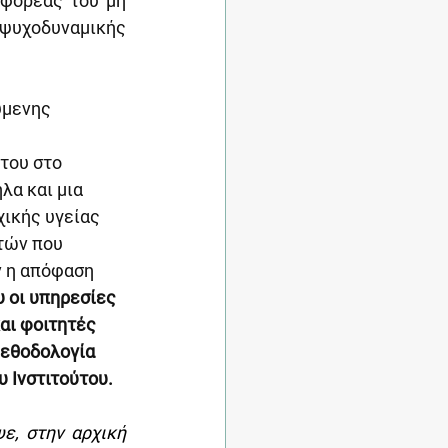
 φορέας του μη 
υχοδυναμικής 
ύμενης 
του στο 
α και μια 
ικής υγείας 
τών που 
 η απόφαση 
υ οι υπηρεσίες 
αι φοιτητές 
μεθοδολογία 
 Ινστιτούτου.
ε, στην αρχική 