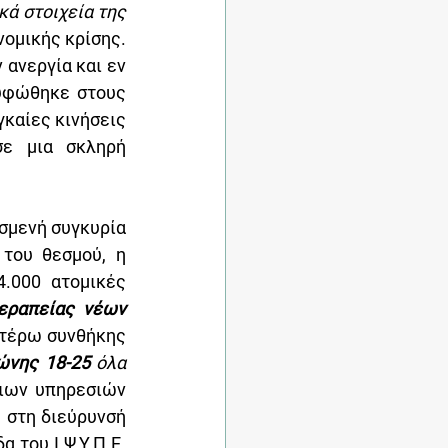
της μορφή, ως απόπειρα κοινωνικής απάντησης στα ιδιαιτέρως ανησυχητικά στοιχεία της 
ομικής κρίσης. 
ανεργία και εν 
υφώθηκε στους 
καίες κινήσεις 
ε μια σκληρή 
σμενή συγκυρία 
του θεσμού, η 
.000 ατομικές 
ραπείας νέων 
τέρω συνθήκης 
ώνης 18-25
 όλα 
ιων υπηρεσιών 
 στη διεύρυνσή 
του Ι.Ψ.Υ.Π.Ε. 