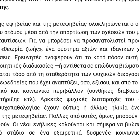
της.
ης εφηβείας και της μετεφηβείας ολοκληρώνεται ο σχ
 ατόμου μέσα από την απαρτίωση των σχέσεών του με 
αυτίσεων. Για να μπορέσει να προσανατολιστεί προς
 «θεωρία ζωής», ένα σύστημα αξιών και ιδανικών χ
σεις. Ερευνητές αναφέρουν ότι το κατά πόσον αυτή 
οιητικές διαδικασίες —ή αντίθετα σε επώδυνα βιώματ
άται τόσο από τη σταθερότητα των ψυχικών διεργασι
εφεδρείες που έχει αναπτύξει, όσο, εξίσου, και από το 
ικό και κοινωνικό περιβάλλον (συνθήκες διαβίωση
στήριξης κτλ). Αρκετές ψυχικές διαταραχές του 
υχοπαθολογίας έχουν ούτως ή άλλως ηλικία ένα
 της μετεφηβείας. Πολλές από αυτές, όμως, μπορούν 
ούν. Οι νέοι ενήλικες καλούνται και σήμερα να βιώσ
κό στάδιο σε ένα εξαιρετικά δυσμενές κοινωνικό