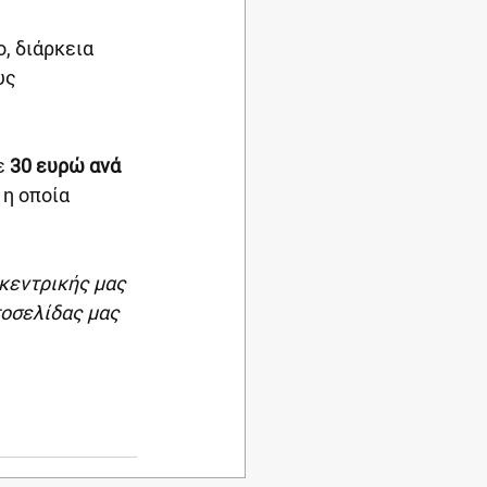
, διάρκεια 
υς 
ε 
30 ευρώ ανά 
η οποία 
κεντρικής μας 
τοσελίδας μας 