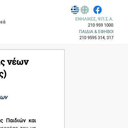
ΕΝΗΛΙΚΕΣ, Ψ.Π.Σ.Α.
εά
210 959 1000
ΠΑΙΔΙΑ & ΕΦΗΒΟΙ
210 9595 314, 317
ας νέων
ς)
κων
ς Παιδιών και 