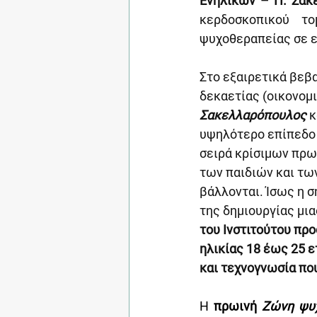
Ενηλίκων – Π. Σακ
κερδοσκοπικού τ
ψυχοθεραπείας σε ε
Στο εξαιρετικά βεβ
δεκαετίας (οικονομι
Σακελλαρόπουλος
 
υψηλότερο επίπεδο 
σειρά κρίσιμων πρω
των παιδιών και των
βάλλονται. Ίσως η 
της δημιουργίας μια
του Ινστιτούτου προ
ηλικίας 18 έως 25 ε
και τεχνογνωσία πο
Η 
πρωινή
Ζώνη ψυχ