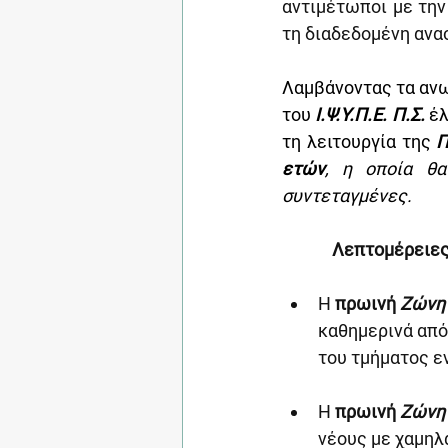
αντιμέτωποι με την
τη διαδεδομένη ανασ
Λαμβάνοντας τα αν
του
Ι.Ψ.Υ.Π.Ε. Π.Σ.
έλ
τη λειτουργία της 
Π
ετών
, η οποία θα
συντεταγμένες.
Λεπτομέρειες
Η 
πρωινή
Ζώνη 
καθημερινά από
του τμήματος ε
Η 
πρωινή
Ζώνη 
νέους με χαμηλ