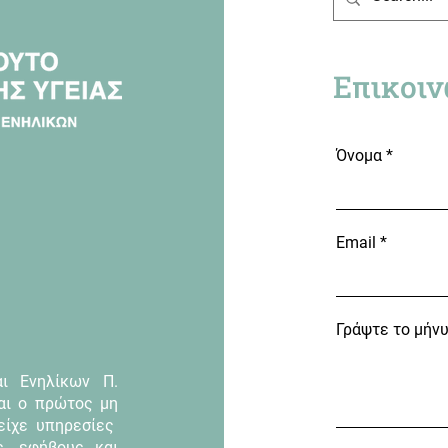
Επικοιν
Όνομα
Email
Γράψτε το μήν
αι Ενηλίκων Π.
αι ο πρώτος μη
είχε υπηρεσίες
ς, εφήβους και