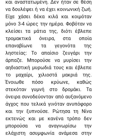
και αναστατωμένη. Δεν ήταν σε θέση 
να δουλέψει ή να έχει κοινωνική ζωή. 
Είχε χάσει δέκα κιλά και κοιμόταν 
μόνο 3-4 ώρες την ημέρα. Φοβόταν να 
κλείσει τα μάτια της, διότι έβλεπε 
τρομακτικά όνειρα, στα οποία 
επαναβίωνε τα γεγονότα της 
ληστείας: Το απαίσιο ζευγάρι την 
άρπαζε. Μπορούσε να μυρίσει την 
αηδιαστική μυρωδιά τους και έβλεπε 
το μαχαίρι, χιλιοστά μακριά της. 
Ένοιωθε πόσο κρύωνε, καθώς 
στεκόταν γυμνή στο δρομάκι. Τα 
όνειρα συνοδεύονταν από αυξανόμενο 
άγχος που τελικά γινόταν ανυπόφορο 
και την ξυπνούσε. Ρώτησα τη Νίνα 
εκτενώς και με κανένα τρόπο δεν 
μπορούσα να αναγνωρίσω την 
ελάχιστη ασυμφωνία ανάμεσα στην 