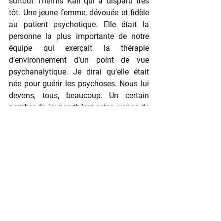
surtout Themis Kali qui a disparu très 
tôt. Une jeune femme, dévouée et fidèle 
au patient psychotique. Elle était la 
personne la plus importante de notre 
équipe qui exerçait la thérapie 
d’environnement d’un point de vue 
psychanalytique. Je dirai qu’elle était 
née pour guérir les psychoses. Nous lui 
devons, tous, beaucoup. Un certain 
nombre de jeunes thérapeutes, venus de 
différentes Ecoles, participaient 
également: Eytyxia Kalliteraki, Dafni 
Philippou, Giorgos Papanikolaou, 
Lyssandros Gerardos et beaucoup 
d’autres.
Je finirai par une référence à l’œuvre 
psychanalytique d’auteur, une oeuvre 
riche, de D. Kourettas. Avant tout, il avait 
une remarquable capacité et une 