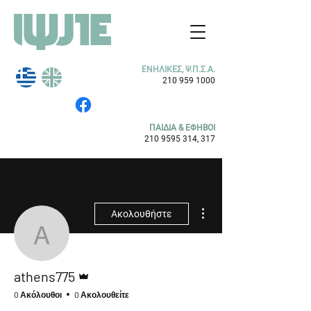
ΕΝΗΛΙΚΕΣ, Ψ.Π.Σ.Α.
210 959 1000
ΠΑΙΔΙΑ & ΕΦΗΒΟΙ
210 9595 314
, 317
Περισσότερες ενέργειες
Ακολουθήστε
athens775
Διαχειριστής
athens775
0 Ακόλουθοι
0 Ακολουθείτε