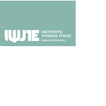
ΔΩΡΕΑ
Το Ινστιτούτο Ψυχικής Υγείας
Παιδιών και Ενηλίκων Π.
Σακελλαρόπουλος ιδρύθηκε το 1995
και είναι ο πρώτος μη κερδοσκοπικός
φορέας της χώρας που παρείχε