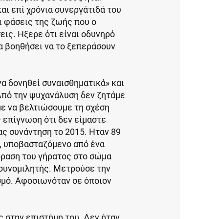
και επί χρόνια συνεργάτιδά του
ι φάσεις της ζωής που ο
εις. Ηξερε ότι είναι οδυνηρό
α βοηθήσει να το ξεπεράσουν
«να δονηθεί συναισθηματικά» και
Από την ψυχανάλυση δεν ζητάμε
με να βελτιώσουμε τη σχέση
 επίγνωση ότι δεν είμαστε
μας συνάντηση το 2015. Ηταν 89
α, υποβασταζόμενο από ένα
δραση του γήρατος στο σώμα
 συνομιλητής. Μετρούσε την
σμό. Αφοσιωνόταν σε όποιον
ς στην επιστήμη του. Δεν ήταν