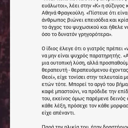
ευάλωτοι», λέει στην «Κ» η σύζυγος 
Αθηνά Φραγκούλη. «Πίστευε ότι είνα
άνθρωπος βιώνει επεισόδια και κρίσ
το άγχος του ψυχωσικού και ήθελε ν
όσο το δυνατόν γρηγορότερα».
Ο ίδιος έλεγε ότι ο γιατρός πρέπει 
να μην είναι ψυχρός παρατηρητής. «
μια ουτοπική λύση, αλλά προσπαθού
θεραπευτή - θεραπευόμενου έχοντας
Θεοί», είχε τονίσει στην τελευταία 
ετών τότε. Μπορεί το αργό του βήμ
καφέ μπαστούνι, να πρόδιδε την επί
του, εκείνος όμως παρέμενε δεινός
κάθε λέξη, πρόσεχε τον κάθε μορφα
είχε απέναντι.
Παρά την ηλικία του, ήταν δραστήριο