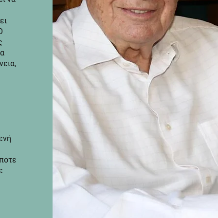
ει
Ο
ς
σα
νεια,
ενή
ήποτε
ε