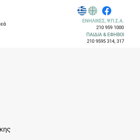
ΕΝΗΛΙΚΕΣ, Ψ.Π.Σ.Α.
εά
210 959 1000
ΠΑΙΔΙΑ & ΕΦΗΒΟΙ
210 9595 314, 317
άκης