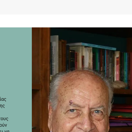
ίας
της
τους
λούν
ει να