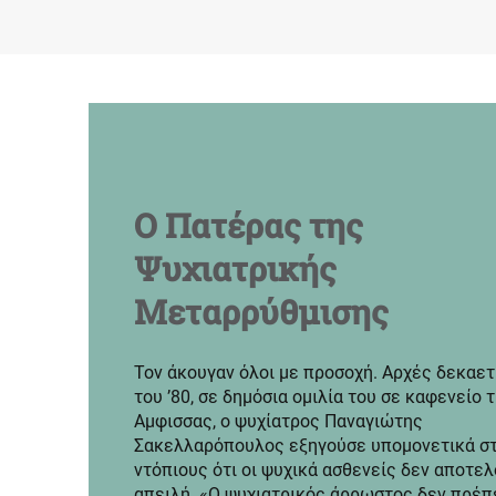
Ο Πατέρας της
Ψυχιατρικής
Mεταρρύθμισης
Τον άκουγαν όλοι με προσοχή. Αρχές δεκαετ
του ’80, σε δημόσια ομιλία του σε καφενείο 
Αμφισσας, ο ψυχίατρος Παναγιώτης
Σακελλαρόπουλος εξηγούσε υπομονετικά σ
ντόπιους ότι οι ψυχικά ασθενείς δεν αποτε
απειλή. «Ο ψυχιατρικός άρρωστος δεν πρέπ