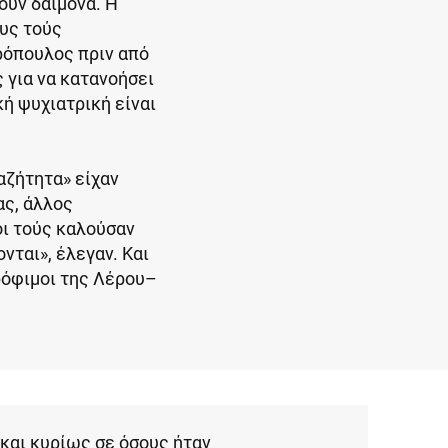
ούν δαίμονα. Η
ους τούς
ρόπουλος πριν από
 για να κατανοήσει
ή ψυχιατρική είναι
αζήτητα» είχαν
ας, άλλος
οι τούς καλούσαν
νται», έλεγαν. Και
τρόφιμοι της Λέρου–
και κυρίως σε όσους ήταν