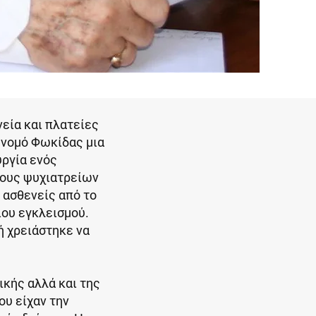
νεία και πλατείες
 νομό Φωκίδας μια
υργία ενός
μους ψυχιατρείων
 ασθενείς από το
ιου εγκλεισμού.
ή χρειάστηκε να
κής αλλά και της
ου είχαν την