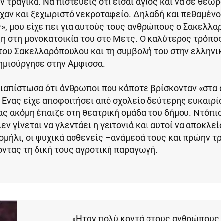
 τραγικά. Να πιστεύεις ότι είσαι άγιος και να σε θεωρ
ίχαν και ξεχωριστό νεκροταφείο. Δηλαδή και πεθαμέν
, μου είχε πει για αυτούς τους ανθρώπους ο Σακελλα
υξη στη μονοκατοικία του στο Μετς. Ο καλύτερος τρόπος
του Σακελλαρόπουλου και τη συμβολή του στην ελληνικ
δημιούργησε στην Αμφισσα.
διαπίστωσα ότι άνθρωποι που κάποτε βρίσκονταν «στα 
ί. Ενας είχε αποφοιτήσει από σχολείο δεύτερης ευκαιρί
ας ακόμη έπαιζε στη θεατρική ομάδα του δήμου. Ντόπι
ν γίνεται να γλεντάει η γειτονιά και αυτοί να αποκλείο
μομήλι, οι ψυχικά ασθενείς –ανάμεσά τους και πρώην 
οντας τη δική τους αγροτική παραγωγή.
«Ηταν πολύ κοντά στους ανθρώπους 