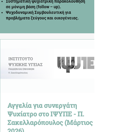
Συστηματική ψυχιατρική παρακολούθηση
σε μόνιμη βάση (follow – up).
Ψυχοδυναμική Συμβουλευτική για
προβλήματα ζεύγους και οικογένειας.
Αγγελία για συνεργάτη
Ψυχίατρο στο ΙΨΥΠΕ - Π.
Σακελλαρόπουλος (Μάρτιος
2026)