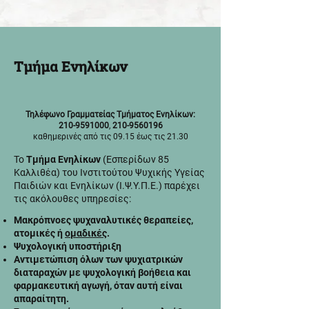
Τμήμα Ενηλίκων
Τηλέφωνο Γραμματείας Τμήματος Ενηλίκων:
210-9591000
,
210-9560196
καθημερινές από τις 09.15 έως τις 21.30
Το
Τμήμα Ενηλίκων
(Εσπερίδων 85
Καλλιθέα) του Ινστιτούτου Ψυχικής Υγείας
Παιδιών και Ενηλίκων (Ι.Ψ.Υ.Π.Ε.) παρέχει
τις ακόλουθες υπηρεσίες:
Mακρόπνοες ψυχαναλυτικές θεραπείες,
ατομικές ή
ομαδικές
.
Ψυχολογική υποστήριξη
Αντιμετώπιση όλων των ψυχιατρικών
διαταραχών με ψυχολογική βοήθεια και
φαρμακευτική αγωγή, όταν αυτή είναι
απαραίτητη.