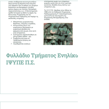
Φυλλάδιo Τμήματος Ενηλίκων
ΙΨΥΠΕ Π.Σ.