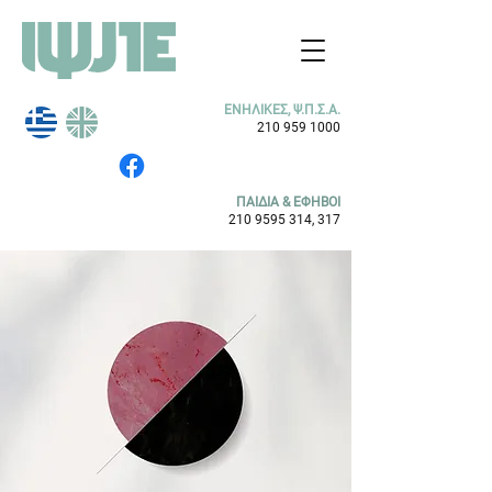
ΕΝΗΛΙΚΕΣ, Ψ.Π.Σ.Α.
210 959 1000
ΠΑΙΔΙΑ & ΕΦΗΒΟΙ
210 9595 314
, 317