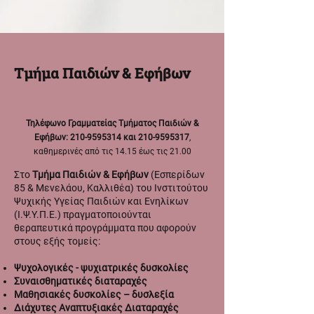
Τμήμα Παιδιών & Εφήβων
Τηλέφωνο Γραμματείας Τμήματος Παιδιών &
Εφήβων:
210-9595314
και
210-9595317
,
καθημερινές από τις 14.15 έως τις 21.00
Στο
Τμήμα Παιδιών & Εφήβων
(Εσπερίδων
85 & Μενελάου, Καλλιθέα) του Ινστιτούτου
Ψυχικής Υγείας Παιδιών και Ενηλίκων
(Ι.Ψ.Υ.Π.Ε.) πραγματοποιούνται
θεραπευτικά προγράμματα που αφορούν
στους εξής τομείς:
Ψυχολογικές - ψυχιατρικές δυσκολίες
Συναισθηματικές διαταραχές
Μαθησιακές δυσκολίες – δυσλεξία
Διάχυτες Αναπτυξιακές Διαταραχές