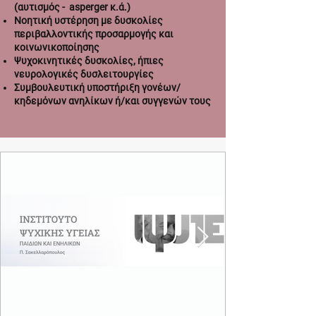
(αυτισμός - asperger κ.ά.)
Νοητική υστέρηση με δυσκολίες
περιβαλλοντικής προσαρμογής και
κοινωνικοποίησης
Ψυχοκινητικές δυσκολίες, ήπιες
νευρολογικές δυσλειτουργίες
Συμβουλευτική υποστήριξη γονέων/
κηδεμόνων ανηλίκων ή/και συγγενών τους