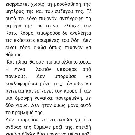
εκφραστεί χωρίς τη μεσολάβηση της 
μητέρας της και του συζύγου της. Γι’ 
αυτό το λόγο πιθανόν αντέγραφε τη 
μητέρα της  με το να  ελέγχει τον 
Κάτω Κόσμο, τιμωρούσε δε ανελέητα 
τις εκάστοτε ερωμένες του Άδη. Δεν 
είναι τόσο αθώα όπως πιθανόν να 
θέλαμε.
 Και τώρα  θα σας πω μια άλλη ιστορία.
Η Άννα  λοιπόν υπέφερε από 
πανικούς. Δεν μπορούσε να 
κυκλοφορήσει μόνη της,  ένιωθε να 
πνίγεται και να χάνει τον κόσμο. Ήταν 
μια όμορφη γυναίκα, παντρεμένη, με 
δύο γιους. Δεν ήταν όμως μόνο αυτό 
το πρόβλημά της.
Δεν μπορούσε να καταλάβει γιατί ο 
άνδρας της θύμωνε μαζί της, επειδή 
εκείνη ήθελε δύο μήνες να μένει μαζί 