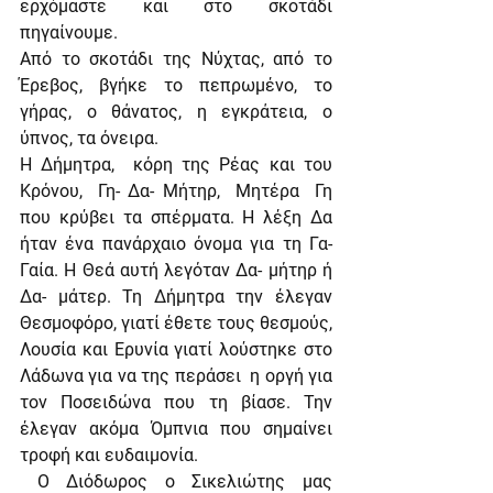
ερχόμαστε και στο σκοτάδι 
πηγαίνουμε.
Από το σκοτάδι της Νύχτας, από το 
Έρεβος, βγήκε το πεπρωμένο, το 
γήρας, ο θάνατος, η εγκράτεια, ο 
ύπνος, τα όνειρα.
Η Δήμητρα,  κόρη της Ρέας και του 
Κρόνου,  Γη- Δα- Μήτηρ,  Μητέρα  Γη 
που κρύβει τα σπέρματα. Η λέξη Δα 
ήταν ένα πανάρχαιο όνομα για τη Γα- 
Γαία. Η Θεά αυτή λεγόταν Δα- μήτηρ ή 
Δα- μάτερ. Τη Δήμητρα την έλεγαν 
Θεσμοφόρο, γιατί έθετε τους θεσμούς, 
Λουσία και Ερυνία γιατί λούστηκε στο 
Λάδωνα για να της περάσει  η οργή για 
τον Ποσειδώνα που τη βίασε. Την 
έλεγαν ακόμα Όμπνια που σημαίνει 
τροφή και ευδαιμονία.
 Ο Διόδωρος ο Σικελιώτης μας 