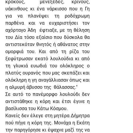
κρόκους,  μενεξέδες, κρίνους, 
υάκινθους κι ένα νάρκισσο που η Γη 
για να πλανέψει τη ροδόχρωμη 
παρθένα και να ευχαριστήσει τον 
αχόρταγο Άδη  έφτιαξε, με τη θέληση 
του Δία τόσο εξαίσιο που δύσκολα θα 
αντιστεκόταν θνητός ή αθάνατος στην 
ομορφιά του. Και από τη ρίζα του 
ξεφύτρωσαν εκατό λουλούδια κι από 
τη γλυκιά ευωδιά του ολόκληρος ο 
πλατύς ουρανός που μας σκεπάζει και 
ολόκληρη η γη αναγάλλιασαν όπως και 
η αλμυρή άβυσσο της  θάλασσας."
Σε αυτό το πανέμορφο λουλούδι δεν 
αντιστάθηκε η κόρη και έτσι έγινε η 
βασίλισσα του Κάτω Κόσμου.
Κανείς δεν έλεγε στη μητέρα Δήμητρα 
πού πήγε η κόρη της. Μονάχα η Εκάτη 
την παρηγόρησε κι έψαχνε μαζί της να 