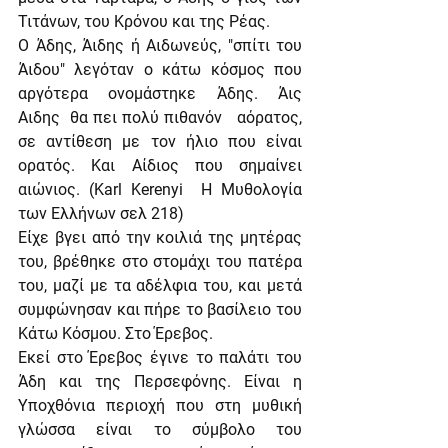
Τιτάνων, του Κρόνου και της Ρέας.
Ο Άδης, Άιδης ή Αιδωνεύς, "σπίτι του 
Άιδου" λεγόταν ο κάτω κόσμος που 
αργότερα ονομάστηκε Άδης. Άις 
Αιδης  θα πει πολύ πιθανόν   αόρατος, 
σε αντίθεση με τον ήλιο που είναι 
ορατός. Και Αίδιος που σημαίνει 
αιώνιος. (Karl Kerenyi  Η Μυθολογία 
των Ελλήνων σελ 218)
Είχε βγει από την κοιλιά της μητέρας 
του, βρέθηκε στο στομάχι του πατέρα 
του, μαζί με τα αδέλφια του, και μετά 
συμφώνησαν και πήρε το βασίλειο του 
Κάτω Κόσμου. Στο Έρεβος.
Εκεί στο Έρεβος έγινε το παλάτι του 
Άδη και της Περσεφόνης. Είναι η 
Υποχθόνια περιοχή που στη μυθική 
γλώσσα είναι το σύμβολο του 