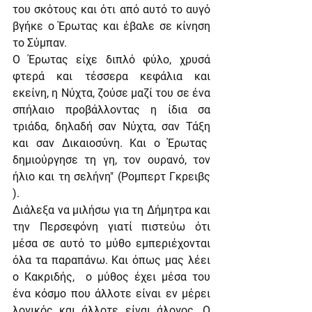
του σκότους και ότι από αυτό το αυγό 
βγήκε ο Έρωτας και έβαλε σε κίνηση 
το Σύμπαν.
Ο Έρωτας είχε διπλό φύλο, χρυσά 
φτερά και τέσσερα κεφάλια και 
εκείνη, η Νύχτα, ζούσε μαζί του σε ένα 
σπήλαιο προβάλλοντας η ίδια σα 
τριάδα, δηλαδή σαν Νύχτα, σαν Τάξη 
και σαν Δικαιοσύνη. Και ο Έρωτας  
δημιούργησε τη γη, τον ουρανό, τον 
ήλιο και τη σελήνη" (Ρομπερτ Γκρειβς 
).
Διάλεξα να μιλήσω για τη Δήμητρα και 
την Περσεφόνη γιατί πιστεύω ότι 
μέσα σε αυτό το μύθο εμπεριέχονται 
όλα τα παραπάνω. Και όπως μας λέει 
ο Κακριδής,  ο μύθος έχει μέσα του 
ένα κόσμο που άλλοτε είναι εν μέρει 
λογικός και άλλοτε είναι άλογος. Ο 