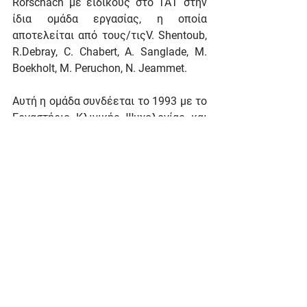
Rorschach με ειδικούς στο ΤΑΤ στην 
ίδια ομάδα εργασίας, η οποία 
αποτελείται από τους/τιςV. Shentoub, 
R.Debray, C. Chabert, Α. Sanglade, Μ. 
Boekholt, Μ. Peruchon, Ν. Jeammet.
Αυτή η ομάδα συνδέεται το 1993 με το 
Εργαστήριο Κλινικής Ψυχολογίας και 
Ψυχοπαθολογίας που δημιουργήθηκε 
από την C. Chabert. Το πιστοποιητικό 
εκπαίδευσης του 1986 γίνεται 
Πανεπιστημιακό Δίπλωμα στην 
Προβολική Ψυχολογία και από το 1988 
έως το 2012 προΐσταται η C. Chabert. 
Το πανεπιστημιακό αυτό δίπλωμα 
είναι για πολύ καιρό η μόνη γαλλική 
και ευρωπαϊκή εκπαίδευση στην 
προβολική ψυχολογία.