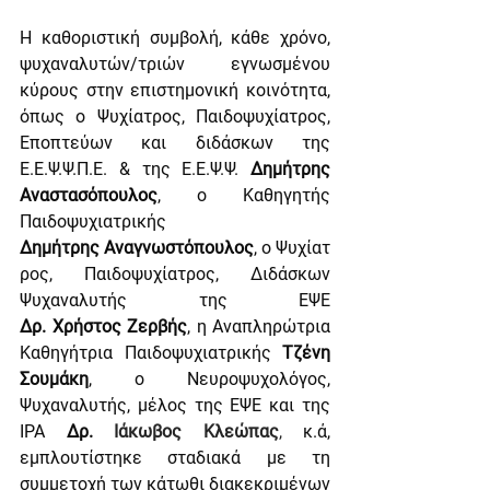
Η καθοριστική συμβολή, κάθε χρόνο, 
ψυχαναλυτών/τριών εγνωσμένου 
κύρους στην επιστημονική κοινότητα, 
όπως ο Ψυχίατρος, Παιδοψυχίατρος, 
Εποπτεύων και διδάσκων της 
Ε.Ε.Ψ.Ψ.Π.Ε. & της Ε.Ε.Ψ.Ψ. 
Δημήτρης 
Αναστασόπουλος
, ο Καθηγητής 
Παιδοψυχιατρικής 
Δημήτρης
Αναγνωστόπουλος
, ο Ψυχίατ
ρος, Παιδοψυχίατρος, Διδάσκων 
Ψυχαναλυτής της ΕΨΕ 
Δρ.
Χρήστος
Ζερβής
,
η Αναπληρώτρια 
Καθηγήτρια Παιδοψυχιατρικής 
Τζένη 
Σουμάκη
, ο Νευροψυχολόγος, 
Ψυχαναλυτής, μέλος της ΕΨΕ και της 
ΙPA 
Δρ.
Ιάκωβος Κλεώπας
, 
κ.ά, 
εμπλουτίστηκε σταδιακά με τη 
συμμετοχή των κάτωθι διακεκριμένων 