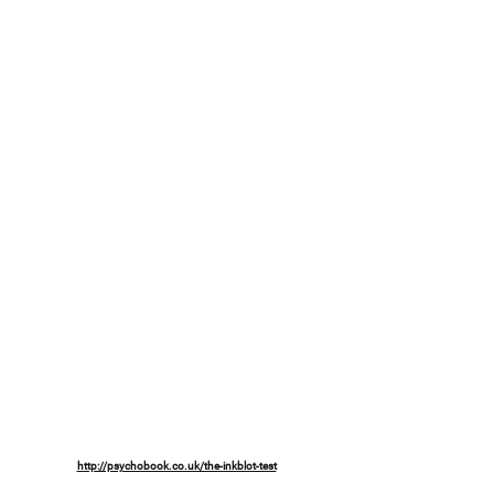
http://psychobook.co.uk/the-inkblot-test