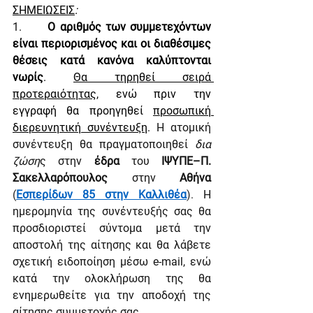
ΣΗΜΕΙΩΣΕΙΣ
:
1.      
Ο αριθμός των συμμετεχόντων 
είναι περιορισμένος και οι διαθέσιμες 
θέσεις κατά κανόνα καλύπτονται 
νωρίς
. 
Θα τηρηθεί σειρά 
προτεραιότητας
, ενώ πριν την 
εγγραφή θα προηγηθεί 
προσωπική 
διερευνητική συνέντευξη
. 
Η ατομική 
συνέντευξη θα πραγματοποιηθεί 
δια 
ζώση
ς στην
 έδρα 
του
 ΙΨΥΠΕ–Π. 
Σακελλαρόπουλος 
στην
 Αθήνα 
(
Εσπερίδων 85 στην Καλλιθέα
).
 Η 
ημερομηνία της συνέντευξής σας θα 
προσδιοριστεί σύντομα μετά την 
αποστολή της αίτησης και θα λάβετε 
σχετική ειδοποίηση μέσω e-mail, ενώ 
κατά την ολοκλήρωση της θα 
ενημερωθείτε για την αποδοχή της 
αίτησης συμμετοχής σας.