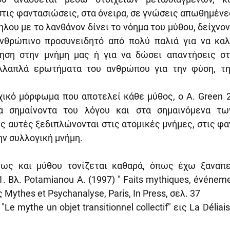
ις φαντασιώσεις, στα όνειρα, σε γνώσεις απωθημένε
λου με το λανθάνον δίνει το νόημα του μύθου, δείχνο
θρώπινο προσυνειδητό από πολύ παλιά για να καλ
ηση στην μνήμη μας ή για να δώσει απαντήσεις στ
λαπλά ερωτήματα του ανθρώπου για την φύση, την
κό μόρφωμα που αποτελεί κάθε μύθος, ο A. Green 2 μ
α σημαίνοντα του λόγου και στα σημαινόμενα των
 αυτές ξεδιπλώνονται στις ατομικές μνήμες, στις φαν
ην συλλογική μνήμη.
ως και μύθου τονίζεται καθαρά, όπως έχω ξαναπεί
. Βλ. Potamianou A. (1997) " Faits mythiques, événemen
ς Mythes et Psychanalyse, Paris, In Press, σελ. 37
 "Le mythe un objet transitionnel collectif" εις La Déliaiso