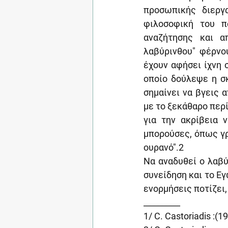
προσωπικής διεργ
φιλοσοφική του π
αναζήτησης και α
λαβύρινθου" φέρνο
έχουν αφήσει ίχνη 
οποίο δούλεψε η σκ
σημαίνει να βγεις 
με το ξεκάθαρο περί
για την ακρίβεια 
μπορούσες, όπως γρά
ουρανό".2
Να αναδυθεί ο λαβύ
συνείδηση και το Εγ
ενορμήσεις ποτίζει,
_________
1/ C. Castoriadis :(1