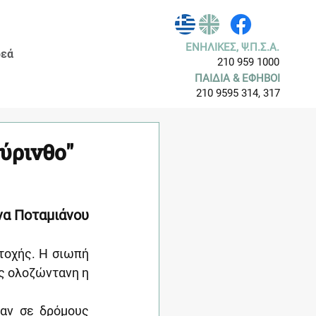
ΕΝΗΛΙΚΕΣ, Ψ.Π.Σ.Α.
εά
210 959 1000
ΠΑΙΔΙΑ & ΕΦΗΒΟΙ
210 9595 314, 317
ύρινθο"
να Ποταμιάνου
οχής. Η σιωπή 
ς ολοζώντανη η 
αν σε δρόμους 