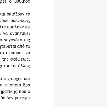
εί ο μυθικός 
αι σκιάζουν το 
ύσας σκέψεως, 
ίτε εμπλέκεται 
 να αναπτύξει 
α γεγονότα ως 
τεύεται από το 
στα μπορεί να 
η της σκέψεως. 
εται και άλλες 
 της αρχής και 
, η οποία δρα 
ματικής που ο 
θο δεν μετέχει 