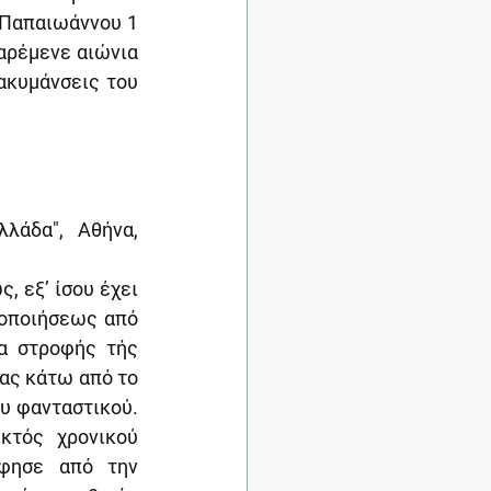
 Παπαιωάννου 1 
αρέμενε αιώνια 
ακυμάνσεις του 
λάδα", Αθήνα, 
 εξ’ ίσου έχει 
ιοποιήσεως από 
α στροφής τής 
ας κάτω από το 
 φανταστικού. 
τός χρονικού 
φησε από την 