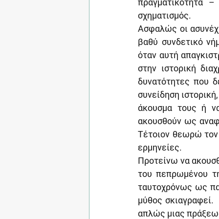
πραγματικότητα –
σχηματισμός.
Ασφαλώς οι ασυνέχε
βαθύ συνδετικό νή
όταν αυτή απαγκιστ
στην ιστορική διαχ
δυνατότητες που δ
συνείδηση ιστορική,
άκουσμα τους ή να
ακουσθούν ως αναφε
Τέτοιον θεωρώ τον 
ερμηνείες.
Προτείνω να ακουσθε
του πεπρωμένου τη
ταυτοχρόνως ως πα
μύθος σκιαγραφεί.  
απλώς μιας πράξεως