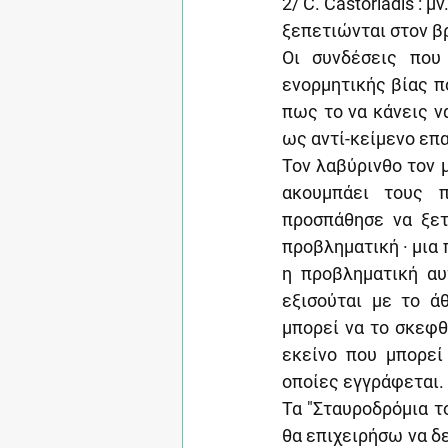
2/ C. Castoriadis : μν
ξεπετιώνται στον βρ
Οι συνδέσεις που 
ενορμητικής βίας πο
πως το να κάνεις ν
ως αντί-κείμενο επα
Τον λαβύρινθο τον μ
ακουμπάει τους π
προσπάθησε να ξετ
προβληματική · μια 
η προβληματική αυ
εξισούται με το ά
μπορεί να το σκεφθ
εκείνο που μπορεί 
οποίες εγγράφεται.
Τα "Σταυροδρόμια τ
θα επιχειρήσω να δ