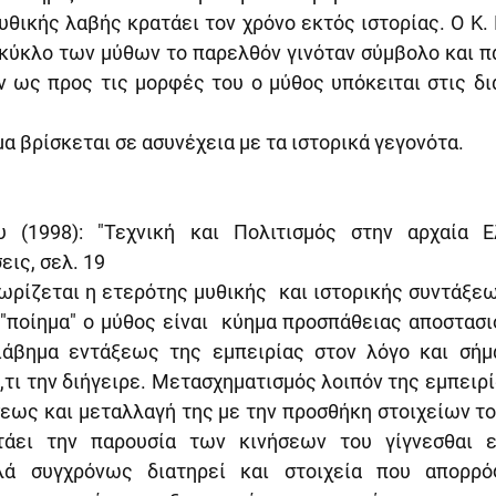
υθικής λαβής κρατάει τον χρόνο εκτός ιστορίας. Ο Κ.
 κύκλο των μύθων το παρελθόν γινόταν σύμβολο και π
ον ως προς τις μορφές του ο μύθος υπόκειται στις δι
 βρίσκεται σε ασυνέχεια με τα ιστορικά γεγονότα.
 (1998): "Τεχνική και Πολιτισμός στην αρχαία Ελ
ις, σελ. 19
ρίζεται η ετερότης μυθικής  και ιστορικής συντάξεως,
 "ποίημα" ο μύθος είναι  κύημα προσπάθειας αποστασ
διάβημα εντάξεως της εμπειρίας στον λόγο και σήμ
τι την διήγειρε. Μετασχηματισμός λοιπόν της εμπειρί
ως και μεταλλαγή της με την προσθήκη στοιχείων του
άει την παρουσία των κινήσεων του γίγνεσθαι εκ
λλά συγχρόνως διατηρεί και στοιχεία που απορρό