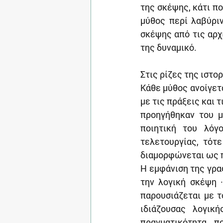
της σκέψης, κάτι πο
μύθος περί λαβύρι
σκέψης από τις αρχ
της δυναμικό.
Στις ρίζες της ιστ
Κάθε μύθος ανοίγετ
με τις πράξεις και 
προηγήθηκαν του μ
ποιητική του λόγ
τελετουργίας, τότ
διαμορφώνεται ως π
Η εμφάνιση της γρα
την λογική σκέψη 
παρουσιάζεται με τ
ιδιάζουσας λογική
πραγματικότητα π