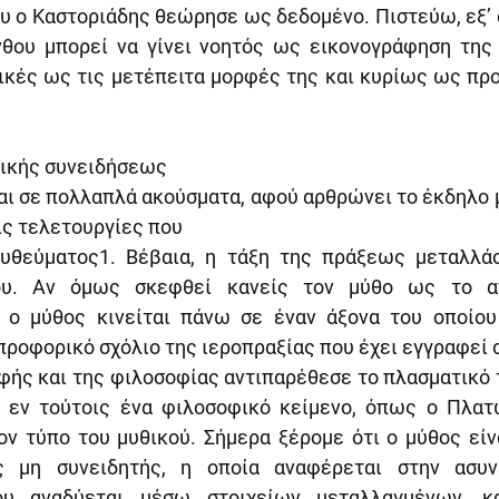
υ ο Καστοριάδης θεώρησε ως δεδομένο. Πιστεύω, εξ’ άλ
νθου μπορεί να γίνει νοητός ως εικονογράφηση της 
ικές ως τις μετέπειτα μορφές της και κυρίως ως προ
ορικής συνειδήσεως
αι σε πολλαπλά ακούσματα, αφού αρθρώνει το έκδηλο 
τις τελετουργίες που
υθεύματος1. Βέβαια, η τάξη της πράξεως μεταλλάσ
ου. Αν όμως σκεφθεί κανείς τον μύθο ως το αντ
ε ο μύθος κινείται πάνω σε έναν άξονα του οποίου
ροφορικό σχόλιο της ιεροπραξίας που έχει εγγραφεί σ
φής και της φιλοσοφίας αντιπαρέθεσε το πλασματικό 
· εν τούτοις ένα φιλοσοφικό κείμενο, όπως ο Πλατω
ον τύπο του μυθικού. Σήμερα ξέρομε ότι ο μύθος είν
ς μη συνειδητής, η οποία αναφέρεται στην ασυνε
ου αναδύεται μέσω στοιχείων μεταλλαγμένων, κα