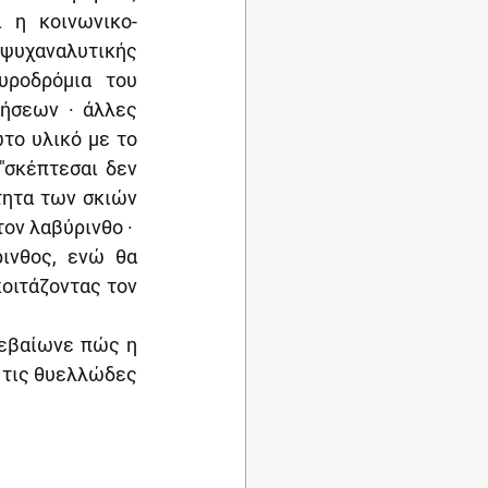
 η κοινωνικο-
υχαναλυτικής 
ροδρόμια του 
ήσεων · άλλες 
το υλικό με το 
"σκέπτεσαι δεν 
τητα των σκιών 
ν λαβύρινθο ·  
ινθος, ενώ θα 
οιτάζοντας τον 
βεβαίωνε πώς η 
 τις θυελλώδες 