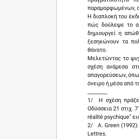
παραμορφωμένων, στ
Η διαπλοκή του έκδη
πώς δούλεψε το αν
δημιουργεί η απώθ
ξεσηκώνουν τα πολ
θάνατο.
Μελετώντας το ψυχι
σχέση ανάμεσα στ
απαγορεύσεων, όπως
όνειρο ή μέσα από τ
________
1/  Η σχέση πράξε
Οδύσσεια 21 στιχ. 71
réalité psychique" ει
2/   A. Green (1992):
Lettres.    