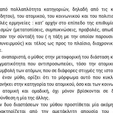
από πολλαπλότητα κατηγοριών, δηλαδή από τις κα
δητου), του ατομικού, του κοινωνικού και του πολιτισ
λές ερμηνείες : κατ’ αρχήν στο επίπεδο της επιθυμία
σμών (μετατοπίσεις, συμπυκνώσεις, προβολές, απωθή
αν την σύνταξή του ( η τάξη με την οποίαν παρουσιά
υνειρμούς) και τέλος ως προς το πλαίσιο, διαχρονικό
ε.
αναπαριστά, ο μύθος στην μεταφορική του διάσταση κρ
γματικότητα που αντιπροσωπεύει, τόσο την ατομική
υμβολή των ατόμων, που σε διάφορες στιγμές της ιστο
ν έναν μύθο, ορίζει ότι το μόρφωμα αυτό που κυκλ
ήκει στην κατηγορία του ατομικού, όσο και των κοιν
 ατομική και ομαδική, όχι μόνον βρίσκονται σε δ
ύνθεση η μία της άλλης.
ν δυο διαστάσεων του μύθου προστίθεται μία ακόμη
ακτηρίζεται από την αμετάκλητη απουσία του 