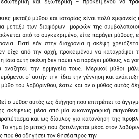
 εσωτερική και εξωτερική – προκειμένου να τραφ
ιες μεταξύ μύθου και ιστορίας είναι πολύ εμφανείς κ
μα μεταξύ των διαφόρων  μορφών της συμβολοποιο
ρώνεται από το συγκεκριμένο, είτε παράγει μύθους, ε
ρονία. Γιατί εάν στην διαχρονία η σκέψη χρειάζεται
εν είχε από την αρχή, προκειμένου να καταγράψει τ
 η ίδια αυτή σκέψη δεν παύει να παράγει μύθους, να γοη
 αναζητεί την ερμηνεία τους. Μερικοί μύθοι μάλι
ρόμενοι σ΄ αυτήν την  ίδια την γέννηση και ανάπτυξ
μύθο του λαβύρινθου, έστω και αν ο μύθος αυτός δέχ
ί ο μύθος αυτός ως διήγηση που επιτρέπει το άγγιγμα
ς σκέψεως μέσα από μία εικονογραφική σκηνοθεσία
ραπέτασμα και ως δίαυλος για κατανόηση της προβλη
 Το νήμα (ο μίτος) που ξετυλίγεται μέσα στον λαβύριν
 που θα οδηγήσει τον Θησέα προς την