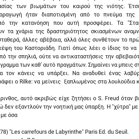
ασίας των βιωμάτων του καιρού της νιότης. Έτσι
αραγωγή ήταν διαποτισμένη από το πνεύμα της ψ
πό την κατανόηση που αυτή προσφέρει. Τα "Σταυ
υν τα χνάρια της δραστηριότητος σκιασμένων αναμν
σταθερά, άλλες αβέβαια, αλλά όλες συνθέτουν το πρώ
έψη του Καστοριάδη. Γιατί όπως λέει ο ίδιος το να 
από την σπηλιά, ούτε να αντικαταστήσεις την αβεβαιό
γραμμα των καθ’ αυτό πραγμάτων. Σημαίνει να μπεις στο
να τον κάνεις να υπάρξει. Να αναδυθεί ένας λαβύρ
φει ο Rilke: να μείνεις  ξαπλωμένος στα λουλούδια κ
ρινθος, αυτό ακριβώς είχε ζητήσει ο S. Freud όταν 
ώ δεν εξαντλούν την νοητική μας ύπαρξη. Η "χύτρα" με
 με όσα
978) "Les carrefours de Labyrinthe" Paris Ed. du Seuil.