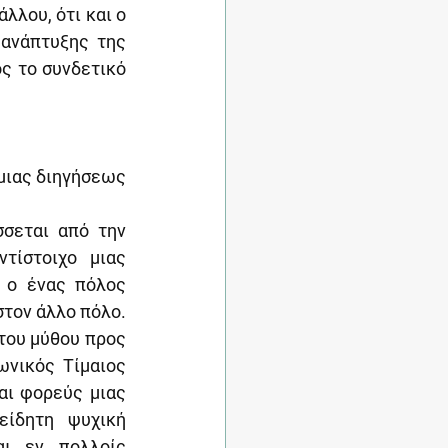
λου, ότι και ο 
ανάπτυξης της 
ς το συνδετικό 
μιας διηγήσεως 
σεται από την 
ίστοιχο μιας 
 ο ένας πόλος 
τον άλλο πόλο. 
του μύθου προς 
νικός Τίμαιος 
αι φορεύς μιας 
ίδητη ψυχική 
ι εν πολλοίς 