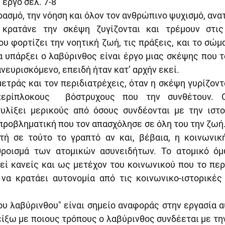
. εργο σελ. 7-8
ασμό, την νόηση και όλον τον ανθρώπινο ψυχισμό, ανατ
κρατάνε την σκέψη ζυγίζονται και τρέμουν στις 
υ φορτίζει την νοητική ζωή, τις πράξεις, και το σώμα
α υπάρξει ο λαβύρινθος είναι έργο μιας σκέψης που τ
νευρισκόμενο, επειδή ήταν κατ’ αρχήν εκεί.
ετράς και τον περιδιατρέχεις, όταν η σκέψη γυρίζοντα
ερίπλοκους  βόστρυχους που την συνθέτουν. Ο
υλίξει μερικούς από όσους συνδέονται με την ιστορ
προβληματική που τον απασχόλησε σε όλη του την ζωή. 
τή σε τούτο το γραπτό αν και, βέβαια, η κοινωνική
θροισμά των ατομικών ασυνειδήτων. Το ατομικό όμ
εί κανείς και ως μετέχον του κοινωνικού που το περ
να κρατάει αυτονομία από τις κοινωνικο-ιστορικές 
ου λαβύρινθου" είναι σημείο αναφοράς στην εργασία 
είξω με ποιους τρόπους ο λαβύρινθος συνδέεται με τη