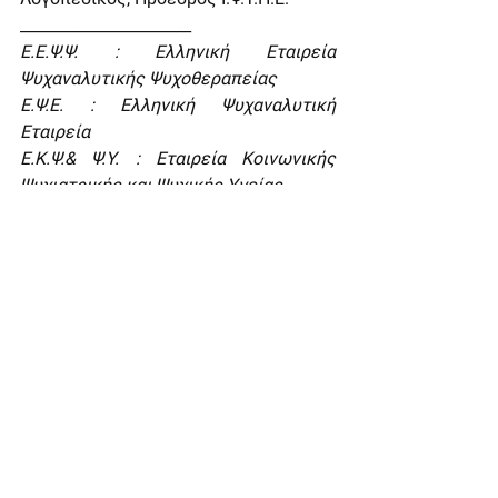
______________________
Ε.Ε.Ψ.Ψ. : Ελληνική Εταιρεία 
Ψυχαναλυτικής Ψυχοθεραπείας
Ε.Ψ.Ε. : Ελληνική Ψυχαναλυτική 
Εταιρεία
Ε.Κ.Ψ.& Ψ.Υ. : Εταιρεία Κοινωνικής 
Ψυχιατρικής και Ψυχικής Υγείας
Ι.Ψ.Υ.Π.Ε.: Ινστιτούτο Ψυχικής Υγείας 
Παιδιών και Ενηλίκων
﻿* Όλες οι εισηγήσεις θα 
πραγματοποιούνται Δευτέρα και ώρα 
18.00 – 20.00.
gr
Σεμινάρια