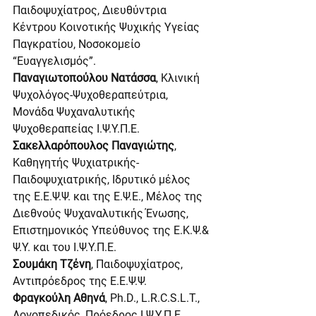
Παιδοψυχίατρος, Διευθύντρια 
Κέντρου Κοινοτικής Ψυχικής Υγείας 
Παγκρατίου, Νοσοκομείο 
“Ευαγγελισμός”.
Παναγιωτοπούλου Νατάσσα
, Κλινική 
Ψυχολόγος-Ψυχοθεραπεύτρια, 
Μονάδα Ψυχαναλυτικής 
Ψυχοθεραπείας Ι.Ψ.Υ.Π.Ε.
Σακελλαρόπουλος Παναγιώτης
, 
Καθηγητής Ψυχιατρικής-
Παιδοψυχιατρικής, Ιδρυτικό μέλος 
της Ε.Ε.Ψ.Ψ. και της Ε.Ψ.Ε., Μέλος της 
Διεθνούς Ψυχαναλυτικής Ένωσης, 
Επιστημονικός Υπεύθυνος της Ε.Κ.Ψ.& 
Ψ.Υ. και του Ι.Ψ.Υ.Π.Ε.
Σουμάκη Τζένη
, Παιδοψυχίατρος, 
Αντιπρόεδρος της Ε.Ε.Ψ.Ψ.
Φραγκούλη Αθηνά
, Ph.D., L.R.C.S.L.T., 
Λογοπεδικός, Πρόεδρος Ι.Ψ.Υ.Π.Ε.