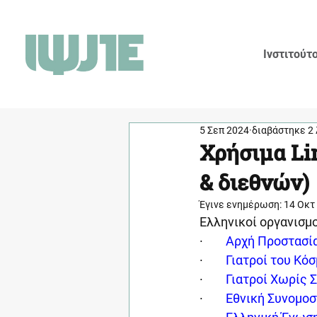
Ινστιτούτ
5 Σεπ 2024
διαβάστηκε 2
Χρήσιμα Li
& διεθνών)
Έγινε ενημέρωση:
14 Οκτ
Ελληνικοί οργανισμ
·        
Αρχή Προστασί
·        
Γιατροί του Κό
·        
Γιατροί Χωρίς 
·        
Εθνική Συνομοσ