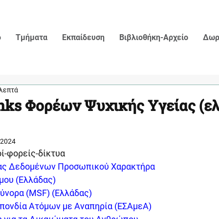
ο
Τμήματα
Εκπαίδευση
Βιβλιοθήκη-Αρχείο
Δωρ
 λεπτά
nks Φορέων Ψυχικής Υγείας (ε
 2024
οί-φορείς-δίκτυα
ας Δεδομένων Προσωπικού Χαρακτήρα
σμου (Ελλάδας)
Σύνορα (MSF) (Ελλάδας)
πονδία Ατόμων με Αναπηρία (ΕΣΑμεΑ)