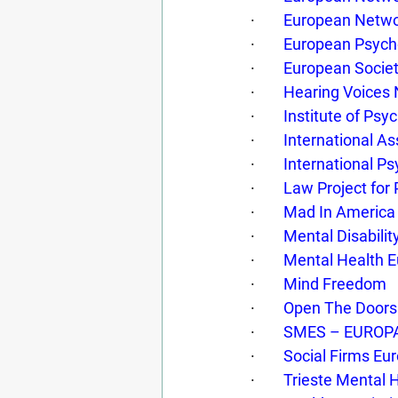
·        
European Netwo
·        
European Psycho
·        
European Societ
·        
Hearing Voices
·        
Institute of Psy
·        
International As
·        
International Ps
·        
Law Project for 
·        
Mad In America
·        
Mental Disabili
·        
Mental Health 
·        
Mind Freedom
·        
Open The Doors
·        
SMES – EUROP
·        
Social Firms Eu
·        
Trieste Mental 