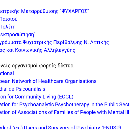
ιατρικής Μεταρρύθμισης "ΨΥΧΑΡΓΩΣ"
Παιδιού
Πολίτη
οεκπροσώπηση"
γράμματα Ψυχιατρικής Περίθαλψης Ν. Αττικής
ας και Κοινωνικής Αλληλεγγύης
θνείς οργανισμοί-φορείς-δίκτυα
tional
opean Network of Healthcare Organisations
ial de Psicoanálisis
ion for Community Living (ECCL)
tion for Psychoanalytic Psychotherapy in the Public Sec
ion of Associations of Families of People with Mental Illn
k of (ex-) Users and Survivors of Psychiatry (ENUSP)