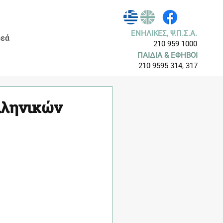
ΕΝΗΛΙΚΕΣ, Ψ.Π.Σ.Α.
εά
210 959 1000
ΠΑΙΔΙΑ & ΕΦΗΒΟΙ
210 9595 314, 317
λληνικών