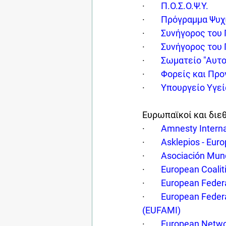
·        
Π.Ο.Σ.Ο.Ψ.Υ.
·        
Πρόγραμμα Ψυχ
·        
Συνήγορος του 
·        
Συνήγορος του 
·        
Σωματείο "Αυτ
·        
Φορείς και Προ
·        
Υπουργείο Υγεί
Ευρωπαϊκοί και διε
·        
Amnesty Interna
·        
Asklepios - Eur
·        
Asociación Mund
·        
European Coalit
·        
European Federa
·        
European Federat
(EUFAMI)
·        
European Networ