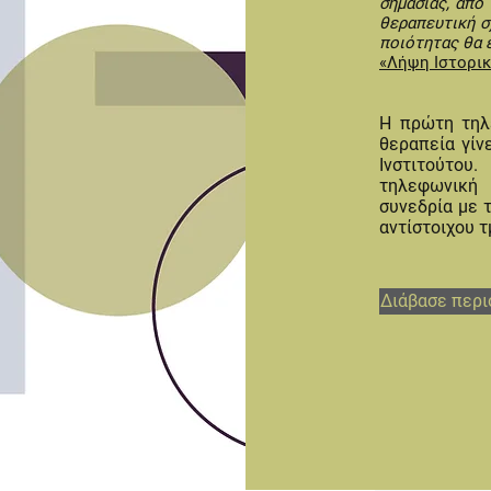
σημασίας, από
θεραπευτική σχ
ποιότητας θα ε
«Λήψη Ιστορικ
Η πρώτη τηλ
θεραπεία γίν
Ινστιτούτο
τηλεφωνική
συνεδρία με 
αντίστοιχου 
Διάβασε περι