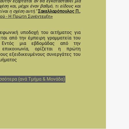
 αυτήν εξαρτάται αν θα εγκατασταθεί μια
έση και, μέχρι έναν βαθμό, τι είδους και
ίναι η σχέση αυτή."
Σακελλαρόπουλος Π.
,
ού - Η Πρώτη Συνέντευξη»
εφωνική υποδοχή του αιτήματος για
εται από την έμπειρη γραμματεία του
υ. Εντός μια εβδομάδας από την
 επικοινωνία, ορίζεται η πρώτη
τους εξειδικευμένους συνεργάτες του
τμήματος
σσότερα (ανά Τμήμα & Μονάδα)