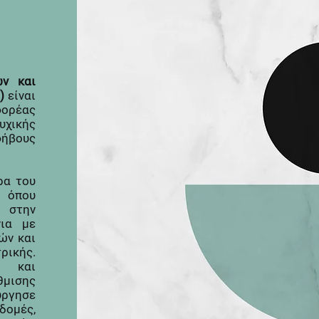
ών και
)
είναι
ορέας
υχικής
φήβους
ρα του
, όπου
 στην
νια με
ών και
ρικής.
η και
θμισης
ργησε
ομές,