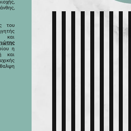
ιοχής,
άνθης,
ος του
ηγητής
αι
γιώτης
οίου η
κή και
υχικής
ίθαλψη