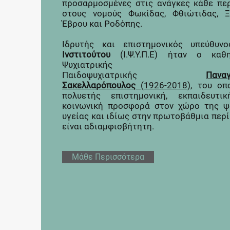
προσαρμοσμένες στις ανάγκες κάθε περ
στους νομούς Φωκίδας, Φθιώτιδας, Ξ
Έβρου και Ροδόπης.
Ιδρυτής και επιστημονικός υπεύθυν
Ινστιτούτου
(Ι.Ψ.Υ.Π.Ε) ήταν ο καθ
Ψυχιατρικής κ
Παιδοψυχιατρικής
Πανα
Σακελλαρόπουλος
(1926-2018)
, του οπ
πολυετής επιστημονική, εκπαιδευτι
κοινωνική προσφορά στον χώρο της ψ
υγείας και ιδίως στην πρωτοβάθμια περ
είναι αδιαμφισβήτητη.
Μάθε Περισσότερα