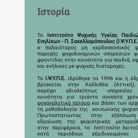
Ιστορία
Το
Ινστιτούτο Ψυχικής Υγείας Παιδι
Ενηλίκων - Π. Σακελλαρόπουλος (Ι.Ψ.Υ.Π.Ε.
ο παλαιότερος μη κερδοσκοπικός φ
παροχής ψυχοδυναμικών υπηρεσιών ψ
φροντίδας στην κοινότητα για παιδιά, ε
και ενήλικες με ψυχικές διαταραχές.
​Το
Ι.Ψ.Υ.Π.Ε.
ιδρύθηκε το 1996 και η έδ
βρίσκεται στην Καλλιθέα (Αττική)
παρέχει αδιαλείπτως υπηρεσίες
κοινότητα για τριάντα συναπτά χρό
ψυχαναλυτικό πρίσμα
και βάσει των αρχ
τη μεθοδολογία της κοινωνικής ψυχιατ
Πρωτοστατώντας στην εξάπλωσ
εδραίωση της ψυχιατρικής μεταρρύ
στην περιφέρεια, το
Ινστιτούτο
λειτού
κατά περιόδους εξειδικευμένες δ