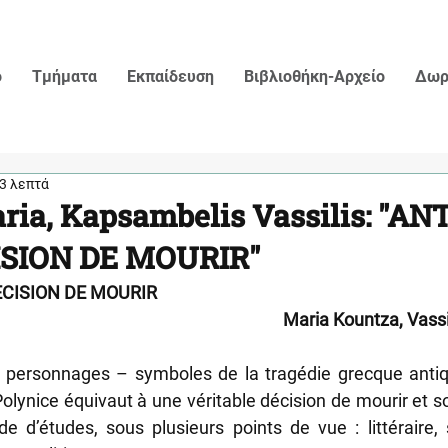
ο
Τμήματα
Εκπαίδευση
Βιβλιοθήκη-Αρχείο
Δωρ
3 λεπτά
ria, Kapsambelis Vassilis: "A
ISION DE MOURIR"
ECISION DE MOURIR
 Maria Kountza, Vass
 personnages – symboles de la tragédie grecque antiqu
Polynice équivaut à une véritable décision de mourir et son
ude d’études, sous plusieurs points de vue : littéraire, 