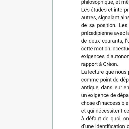
philosophique, et mê
Les études et interp
autres, signalant ain
de sa position. Les 
préœdipienne avec la 
de deux courants, l’u
cette motion incestue
exigences d’autonom
rapport à Créon.
La lecture que nous p
comme point de dépar
antique, dans leur en
un exigence de dépas
chose d’inaccessible.
et qui nécessitent c
à défaut de quoi, o
d’une identification 