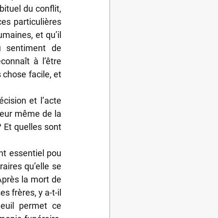
tuel du conflit, 
es particulières 
maines, et qu’il 
u sentiment de 
onnaît à l’être 
chose facile, et 
ision et l’acte 
peur même de la 
 Et quelles sont 
t essentiel pou 
aires qu’elle se 
près la mort de 
 frères, y a-t-il 
euil permet ce 