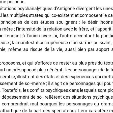
me politique.
rétations psychanalytiques d’Antigone divergent les unes 
si les multiples strates qui co-existent et composent le ca
principales de ces études soulignent : le désir inconsc
mère ; l’intensité de la relation avec le frère, et l’appari
n tendant à l’union avec lui, l’autre acceptant la puniti
use ; la manifestation impérieuse d’un surmoi puissant, 
ie, même au risque de la vie, aussi bien par apport a
roposons, et qui s’efforce de rester au plus près du text
t un présupposé plus général : les personnages de la t
semble, illustrent des états et des expériences qui mette
sement de soi-même ; il s’agit de personnages qui pour
 Toutefois, les conflits psychiques dans lesquels sont plo
e dépassement de soi, reflètent des situations psychiques
n comprendrait mal pourquoi les personnages du drame f
cathartique de la part des spectateurs. Leur caractère e