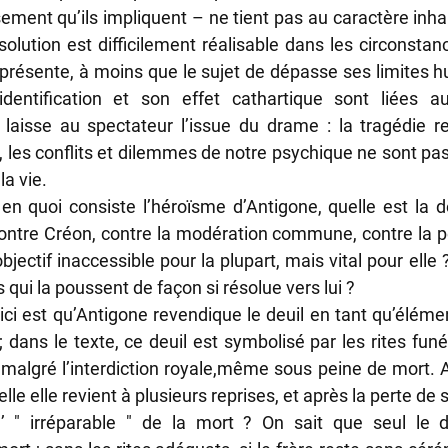
ment qu’ils impliquent – ne tient pas au caractère inhabi
olution est difficilement réalisable dans les circonstanc
 présente, à moins que le sujet de dépasse ses limites hu
identification et son effet cathartique sont liées a
aisse au spectateur l’issue du drame : la tragédie rec
 les conflits et dilemmes de notre psychique ne sont pas 
a vie.
en quoi consiste l’héroïsme d’Antigone, quelle est la déc
contre Créon, contre la modération commune, contre la 
bjectif inaccessible pour la plupart, mais vital pour elle ?
 qui la poussent de façon si résolue vers lui ?
ici est qu’Antigone revendique le deuil en tant qu’élémen
 dans le texte, ce deuil est symbolisé par les rites funér
malgré l’interdiction royale,même sous peine de mort. A
le elle revient à plusieurs reprises, et après la perte de ses
 " irréparable " de la mort ? On sait que seul le d