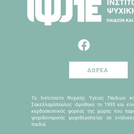
ΔΩΡΕΑ
Το Ινστιτούτο Ψυχικής Υγείας Παιδιών κ
Σακελλαρόπουλος ιδρύθηκε το 1995 και είν
κερδοσκοπικός φορέας της χώρας που παρ
ψυχοδυναμικής ψυχοθεραπείας σε ενήλικε
παιδιά.