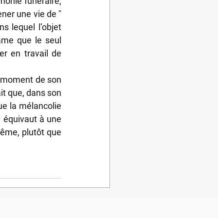
monie funéraire, 
er une vie de " 
s lequel l’objet 
me que le seul 
r en travail de 
n moment de son 
it que, dans son 
ue la mélancolie 
– équivaut à une 
ême, plutôt que 