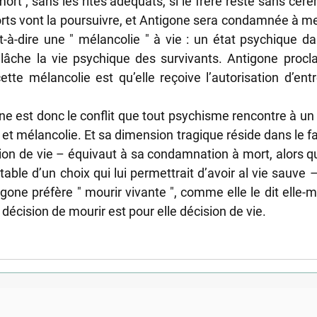
t ; sans les rites adéquats, si le frère reste sans céré
ts vont la poursuivre, et Antigone sera condamnée à men
t-à-dire une " mélancolie " à vie : un état psychique dan
lâche la vie psychique des survivants. Antigone procla
tte mélancolie est qu’elle reçoive l’autorisation d’entre
e est donc le conflit que tout psychisme rencontre à u
 et mélancolie. Et sa dimension tragique réside dans le fa
tion de vie – équivaut à sa condamnation à mort, alors q
ble d’un choix qui lui permettrait d’avoir al vie sauve 
gone préfère " mourir vivante ", comme elle le dit elle-m
a décision de mourir est pour elle décision de vie.