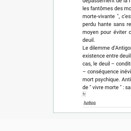
dépassement de la mor
les fantômes des mor
morte-vivante ", c’es
perdu hante sans re
moyen pour éviter ce
deuil.
Le dilemme d’Antigon
existence entre deuil
cas, le deuil – condi
– conséquence inévita
mort psychique. Anti
de " vivre morte " : s
fr
Άρθρα