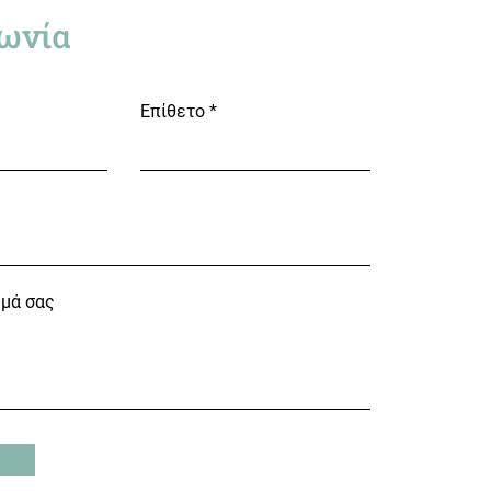
ωνία
Επίθετο
υμά σας