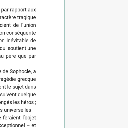
par rapport aux 
ractère tragique 
ient de l’union 
tion conséquente 
on inévitable de 
qui soutient une 
u père que par 
e de Sophocle, a 
ragédie grecque 
nt le sujet dans 
suivent quelque 
ngés les héros ; 
 universelles – 
eraient l’objet 
xceptionnel – et 