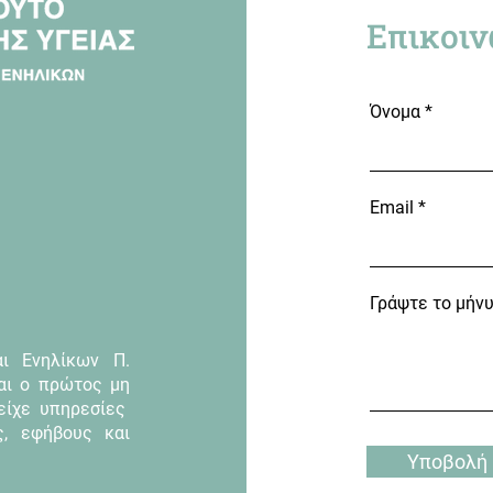
Επικοιν
Όνομα
Email
Γράψτε το μήν
αι Ενηλίκων Π.
αι ο πρώτος μη
είχε υπηρεσίες
ς, εφήβους και
Υποβολή