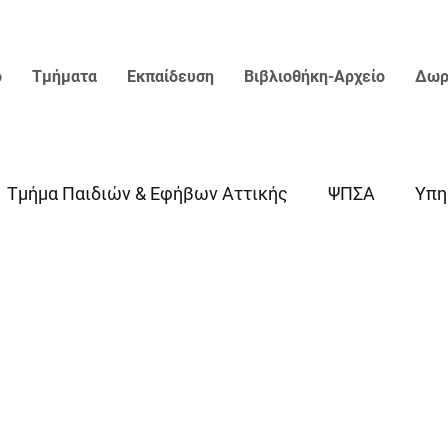
ο
Τμήματα
Εκπαίδευση
Βιβλιοθήκη-Αρχείο
Δωρ
Τμήμα Παιδιών & Εφήβων Αττικής
ΨΠΣΑ
Υπη
τητας-Εκδηλώσεις
Σεμινάρια
Ημερίδες - Συνέδ
ική Θεραπεία Τμήμα Ενηλίκων
Ομαδική Θεραπεία 
 Σακελλαρόπουλος
Συνεργασίες