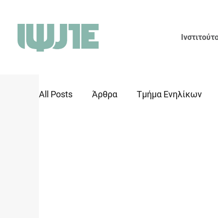
Ινστιτούτ
All Posts
Άρθρα
Τμήμα Ενηλίκων
Αρχείο
Εκδόσεις
Αγωγή Κοινό
Απόκτηση Κλινικής Εμπειρίας
Ομαδ
Διοικητικο Συμβούλιο
Παναγιώτης