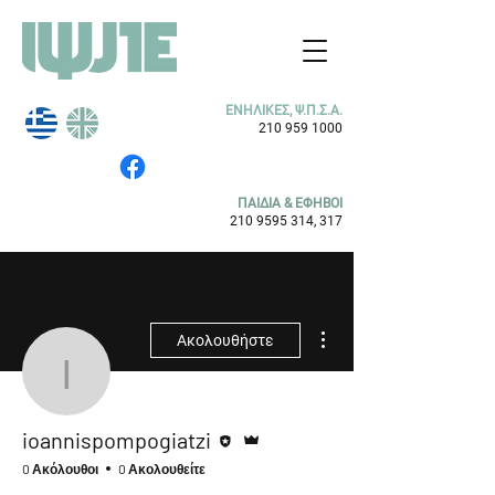
ΕΝΗΛΙΚΕΣ, Ψ.Π.Σ.Α.
210 959 1000
ΠΑΙΔΙΑ & ΕΦΗΒΟΙ
210 9595 314
, 317
Περισσότερες ενέργειες
Ακολουθήστε
ioannispompogiatzi
Συντάκτης
Διαχειριστής
ioannispompogiatzi
0 Ακόλουθοι
0 Ακολουθείτε